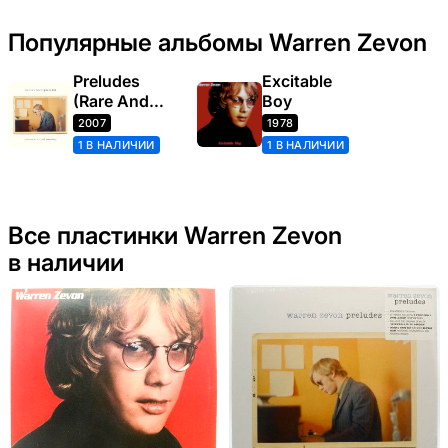
Популярные альбомы Warren Zevon
Preludes
Excitable
(Rare And
Boy
Unreleased
2007
1978
Recordings)
1 В НАЛИЧИИ
1 В НАЛИЧИИ
Все пластинки Warren Zevon
в наличии