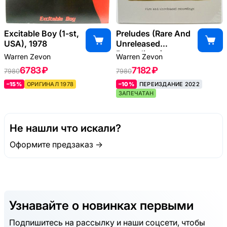
Excitable Boy (1-st,
Preludes (Rare And
USA), 1978
Unreleased
Recordings)
Warren Zevon
Warren Zevon
(2LP), 2007
6783 ₽
7182 ₽
7980
7980
–15%
ОРИГИНАЛ 1978
–10%
ПЕРЕИЗДАНИЕ 2022
ЗАПЕЧАТАН
Не нашли что искали?
Оформите предзаказ →
Узнавайте о новинках первыми
Подпишитесь на рассылку и наши соцсети, чтобы