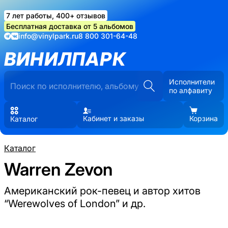
7 лет работы, 400+ отзывов
Бесплатная доставка от 5 альбомов
info@vinylpark.ru
8 800 301-64-48
ВИНИЛПАРК
Исполнители
по алфавиту
Кабинет и заказы
Корзина
Каталог
Каталог
Warren Zevon
Американский рок-певец и автор хитов
“Werewolves of London” и др.