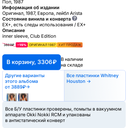
Поп, 1987
Информация об издании
Оригинал, 1987, Европа, лейбл Arista
?
Состояние винила и конверта
EX+, есть следы использования / EX+
Описание
inner sleeve, Club Edition
3889₽
−15%
ОРИГИНАЛ 1987
ХИТ ПРОДАЖ
В наличии
В корзину, 3306 ₽
на складе
Другие варианты
Все пластинки Whitney
этого альбома
Houston →
от 3889₽
→
Все Б/У пластинки проверены, помыты в вакуумном
аппарате Okki Nokki RCM и упакованы
в антистатический конверт