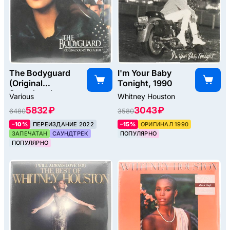
The Bodyguard
I'm Your Baby
(Original
Tonight, 1990
Soundtrack
Various
Whitney Houston
Album), 1992
5832 ₽
3043 ₽
6480
3580
–10%
ПЕРЕИЗДАНИЕ 2022
–15%
ОРИГИНАЛ 1990
ЗАПЕЧАТАН
САУНДТРЕК
ПОПУЛЯРНО
ПОПУЛЯРНО