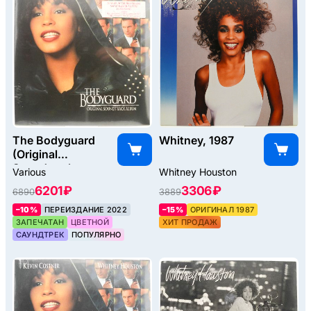
The Bodyguard
Whitney, 1987
(Original
Soundtrack
Various
Whitney Houston
Album), 1992
6201 ₽
3306 ₽
6890
3889
–10%
ПЕРЕИЗДАНИЕ 2022
–15%
ОРИГИНАЛ 1987
ЗАПЕЧАТАН
ЦВЕТНОЙ
ХИТ ПРОДАЖ
САУНДТРЕК
ПОПУЛЯРНО