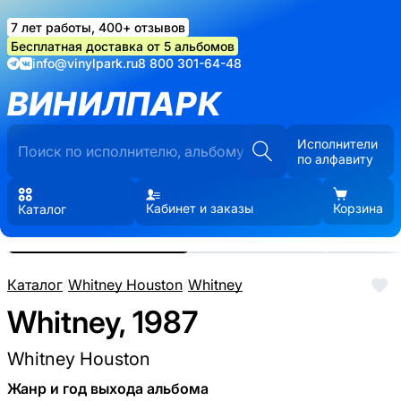
7 лет работы, 400+ отзывов
Бесплатная доставка от 5 альбомов
info@vinylpark.ru
8 800 301-64-48
ВИНИЛПАРК
Исполнители
по алфавиту
Кабинет и заказы
Корзина
Каталог
Реальные фото пластинки.
Нажмите, чтобы увеличить
Каталог
/
Whitney Houston
/
Whitney
Whitney, 1987
Whitney Houston
Жанр и год выхода альбома