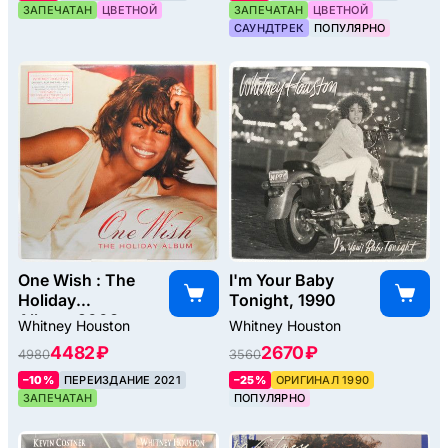
ЗАПЕЧАТАН
ЦВЕТНОЙ
ЗАПЕЧАТАН
ЦВЕТНОЙ
САУНДТРЕК
ПОПУЛЯРНО
One Wish : The
I'm Your Baby
Holiday
Tonight, 1990
Album, 2003
Whitney Houston
Whitney Houston
4482 ₽
2670 ₽
4980
3560
–10%
ПЕРЕИЗДАНИЕ 2021
–25%
ОРИГИНАЛ 1990
ЗАПЕЧАТАН
ПОПУЛЯРНО