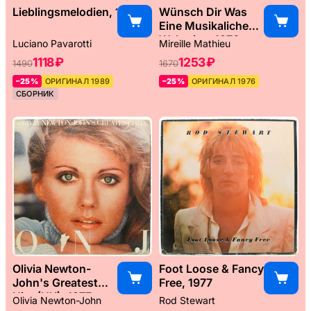
Lieblingsmelodien, 1989
Wünsch Dir Was
Eine Musikaliche
Weltreise, 1976
Luciano Pavarotti
Mireille Mathieu
1118 ₽
1253 ₽
1490
1670
–25%
ОРИГИНАЛ 1989
–25%
ОРИГИНАЛ 1976
СБОРНИК
Olivia Newton-
Foot Loose & Fancy
John's Greatest
Free, 1977
Hits (UK), 1977
Olivia Newton-John
Rod Stewart