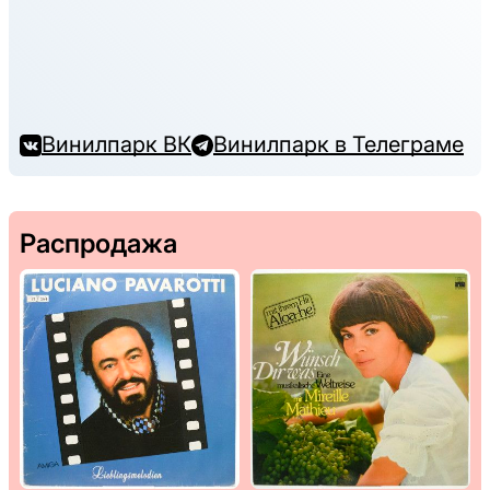
Винилпарк ВК
Винилпарк в Телеграме
Распродажа