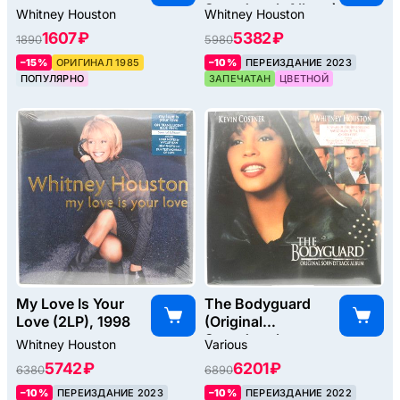
Soundtrack Album)
Whitney Houston
Whitney Houston
(2LP), 1996
1607 ₽
5382 ₽
1890
5980
–15%
ОРИГИНАЛ 1985
–10%
ПЕРЕИЗДАНИЕ 2023
ПОПУЛЯРНО
ЗАПЕЧАТАН
ЦВЕТНОЙ
My Love Is Your
The Bodyguard
Love (2LP), 1998
(Original
Soundtrack
Whitney Houston
Various
Album), 1992
5742 ₽
6201 ₽
6380
6890
–10%
ПЕРЕИЗДАНИЕ 2023
–10%
ПЕРЕИЗДАНИЕ 2022