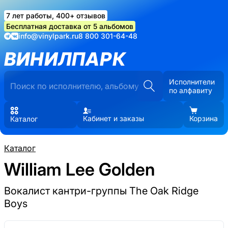
7 лет работы, 400+ отзывов
Бесплатная доставка от 5 альбомов
info@vinylpark.ru
8 800 301-64-48
ВИНИЛПАРК
Исполнители
по алфавиту
Кабинет и заказы
Корзина
Каталог
Каталог
William Lee Golden
Вокалист кантри-группы The Oak Ridge
Boys