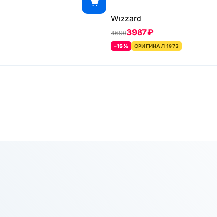
Wizzard
3987 ₽
4690
–15%
ОРИГИНАЛ 1973