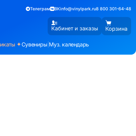
Телеграм
ВК
info@vinylpark.ru
8 800 301-64-48
Кабинет и заказы
Корзина
✦
фикаты
Сувениры
|
Муз. календарь