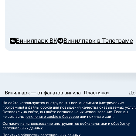
Винилпарк ВК
Винилпарк в Телеграме
Винилпарк — от фанатов винила
Пластинки
До
и для фанатов винила.
Конверты и пакеты
Га
На сайте используются инструменты веб-аналитики (метрические
Слипматы
Ко
Работаем с 2019 года.
программы) и файлы cookie для повышения качества оказываемых услуг.
Сертификаты
Ст
Оставаясь на сайте, вы даёте согласие на их использование. Если вы
Сувениры
Му
не согласны,
отключите cookie в браузере
или покиньте сайт.
info@vinylpark.ru
Согласие на использование инструментов веб-аналитики и обработку
8 800 301-64-48
персональных данных
Звонок бесплатный
Политика обработки персональных данных