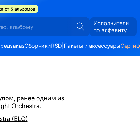
а от 5 альбомов
Исполнители
по алфавиту
редзаказ
Сборники
RSD
|
Пакеты и аксессуары
Серти
удом, ранее одним из
ght Orchestra.
stra (ELO)