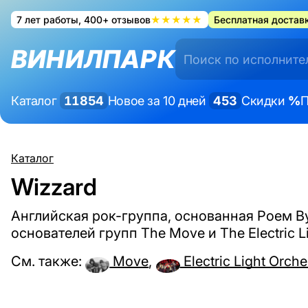
7 лет работы, 400+ отзывов
★★★★★
Бесплатная доставк
ВИНИЛПАРК
Каталог
11854
Новое за 10 дней
453
Скидки
%
П
Каталог
Wizzard
Английская рок-группа, основанная Роем В
основателей групп The Move и The Electric Li
См. также:
Move
,
Electric Light Orche