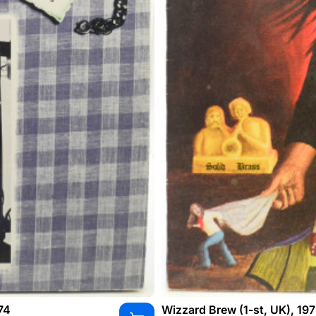
74
Wizzard Brew (1-st, UK), 19