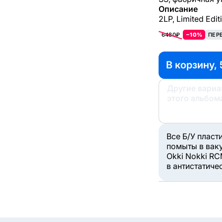
Описание
2LP, Limited Edit
6480₽
−10%
ПЕР
В корзину, 
Другие вари
этого альбом
Все Б/У пласт
помыты в вак
Okki Nokki RC
в антистатиче