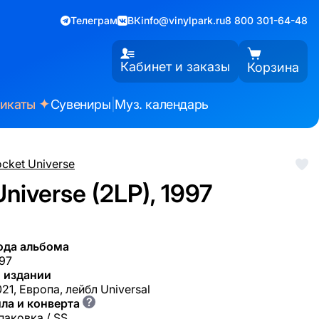
Телеграм
ВК
info@vinylpark.ru
8 800 301-64-48
Кабинет и заказы
Корзина
✦
фикаты
Сувениры
|
Муз. календарь
cket Universe
niverse (2LP), 1997
ода альбома
97
 издании
21, Европа, лейбл Universal
?
ла и конверта
паковка / SS