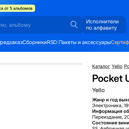
а от 5 альбомов
Исполнители
по алфавиту
редзаказ
Сборники
RSD
|
Пакеты и аксессуары
Серти
Каталог
/
Yello
/
Po
Pocket U
Yello
Жанр и год вых
Электроника, 19
Информация об
Переиздание, 20
Состояние вини
SS, фабричная у