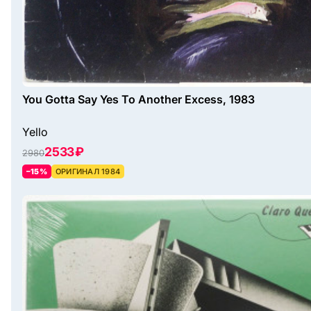
You Gotta Say Yes To Another Excess, 1983
Yello
2533 ₽
2980
–15%
ОРИГИНАЛ 1984