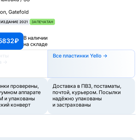
ion, Gatefold
ЕИЗДАНИЕ 2021
ЗАПЕЧАТАН
В наличии
5832 ₽
на складе
анты
Все пластинки Yello →
а
→
инки проверены,
Доставка в ПВЗ, постаматы,
уумном аппарате
почтой, курьером. Посылки
M и упакованы
надёжно упакованы
ский конверт
и застрахованы