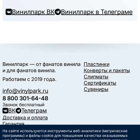
Винилпарк ВК
Винилпарк в Телеграме
Винилпарк — от фанатов винила
Пластинки
и для фанатов винила.
Конверты и пакеты
Слипматы
Работаем с 2019 года.
Сертификаты
Сувениры
info@vinylpark.ru
8 800 301-64-48
Звонок бесплатный
ВК
Телеграм
Доставка и оплата
Гарантия
Контакты
На сайте используются инструменты веб-аналитики (метрические
Статьи
программы) и файлы cookie для повышения качества оказываемых