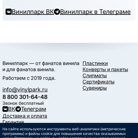
Винилпарк ВК
Винилпарк в Телеграме
Винилпарк — от фанатов винила
Пластинки
и для фанатов винила.
Конверты и пакеты
Слипматы
Работаем с 2019 года.
Сертификаты
Сувениры
info@vinylpark.ru
8 800 301-64-48
Звонок бесплатный
ВК
Телеграм
Доставка и оплата
Гарантия
Контакты
На сайте используются инструменты веб-аналитики (метрические
Статьи
программы) и файлы cookie для повышения качества оказываемых