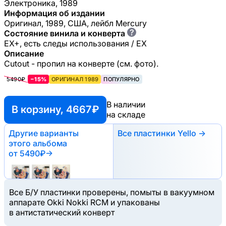
Электроника, 1989
Информация об издании
Оригинал, 1989, США, лейбл Mercury
?
Состояние винила и конверта
EX+, есть следы использования / EX
Описание
Cutout - пропил на конверте (см. фото).
5490₽
−15%
ОРИГИНАЛ 1989
ПОПУЛЯРНО
В наличии
В корзину, 4667 ₽
на складе
Другие варианты
Все пластинки Yello →
этого альбома
от 5490₽
→
Все Б/У пластинки проверены, помыты в вакуумном
аппарате Okki Nokki RCM и упакованы
в антистатический конверт