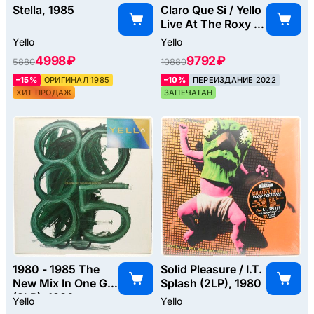
Stella, 1985
Claro Que Si / Yello
Live At The Roxy N.
Y. Dec 83
Yello
Yello
(2LP), 1981
4998 ₽
9792 ₽
5880
10880
–15%
ОРИГИНАЛ 1985
–10%
ПЕРЕИЗДАНИЕ 2022
ХИТ ПРОДАЖ
ЗАПЕЧАТАН
1980 - 1985 The
Solid Pleasure / I.T.
New Mix In One Go
Splash (2LP), 1980
(2LP), 1986
Yello
Yello