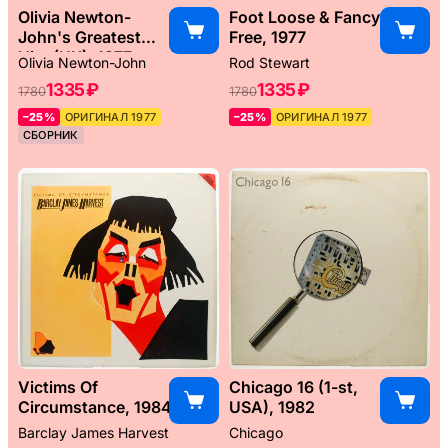
Olivia Newton-
Foot Loose & Fancy
John's Greatest
Free, 1977
Hits (UK), 1977
Olivia Newton-John
Rod Stewart
1335 ₽
1335 ₽
1780
1780
–25%
ОРИГИНАЛ 1977
–25%
ОРИГИНАЛ 1977
СБОРНИК
Victims Of
Chicago 16 (1-st,
Circumstance, 1984
USA), 1982
Barclay James Harvest
Chicago