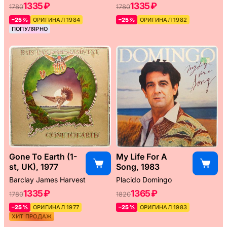
1335 ₽
1335 ₽
1780
1780
–25%
ОРИГИНАЛ 1984
–25%
ОРИГИНАЛ 1982
ПОПУЛЯРНО
Gone To Earth (1-
My Life For A
st, UK), 1977
Song, 1983
Barclay James Harvest
Placido Domingo
1335 ₽
1365 ₽
1780
1820
–25%
ОРИГИНАЛ 1977
–25%
ОРИГИНАЛ 1983
ХИТ ПРОДАЖ