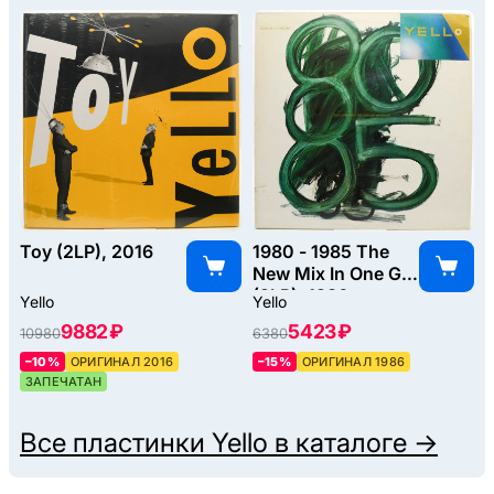
Toy (2LP), 2016
1980 - 1985 The
New Mix In One Go
(2LP), 1986
Yello
Yello
9882 ₽
5423 ₽
10980
6380
–10%
ОРИГИНАЛ 2016
–15%
ОРИГИНАЛ 1986
ЗАПЕЧАТАН
Все пластинки
Yello
в каталоге →