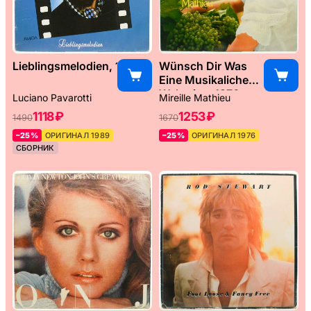
Lieblingsmelodien, 1989
Wünsch Dir Was
Eine Musikaliche
Weltreise, 1976
Luciano Pavarotti
Mireille Mathieu
1118 ₽
1253 ₽
1490
1670
–25%
ОРИГИНАЛ 1989
–25%
ОРИГИНАЛ 1976
СБОРНИК