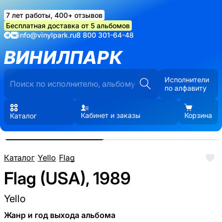
7 лет работы, 400+ отзывов
Бесплатная доставка от 5 альбомов
info@vinylpark.ru
8 800 301-64-48
ВИНИЛПАРК
Исполнители
по алфавиту
Кабинет и заказы
Корзина
Каталог
Реальные фото пластинки.
Нажмите, чтобы увеличить
Каталог
/
Yello
/
Flag
Flag (USA), 1989
Yello
Жанр и год выхода альбома