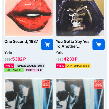
One Second, 1987
You Gotta Say Yes
To Another
Excess, 1983
Yello
Yello
5382 ₽
4233 ₽
5980
4980
–10%
ПЕРЕИЗДАНИЕ 2014
–15%
ОРИГИНАЛ 1983
ЗАПЕЧАТАН
ПОПУЛЯРНО