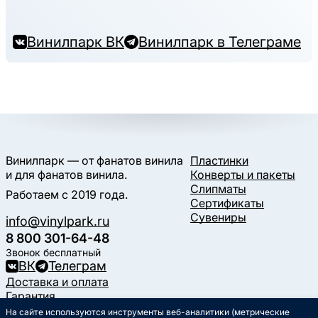
Винилпарк ВК
Винилпарк в Телеграме
Винилпарк — от фанатов винила
Пластинки
и для фанатов винила.
Конверты и пакеты
Слипматы
Работаем с 2019 года.
Сертификаты
Сувениры
info@vinylpark.ru
8 800 301-64-48
Звонок бесплатный
ВК
Телеграм
Доставка и оплата
Гарантия
Контакты
На сайте используются инструменты веб-аналитики (метрические