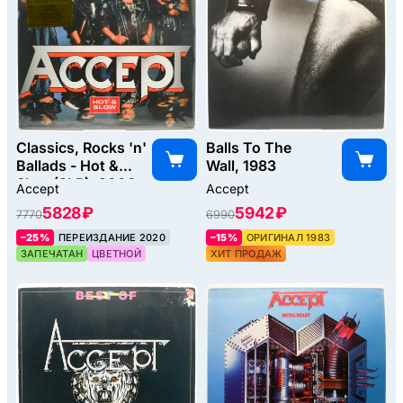
Classics, Rocks 'n'
Balls To The
Ballads - Hot &
Wall, 1983
Slow (2LP), 2000
Accept
Accept
5828 ₽
5942 ₽
7770
6990
–25%
ПЕРЕИЗДАНИЕ 2020
–15%
ОРИГИНАЛ 1983
ЗАПЕЧАТАН
ЦВЕТНОЙ
ХИТ ПРОДАЖ