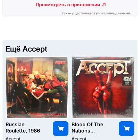
Ещё Accept
Russian
Blood Of The
Roulette, 1986
Nations
(2LP), 2010
Accept
Accept