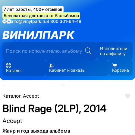
7 лет работы, 400+ отзывов
Бесплатная доставка от 5 альбомов
info@vinylpark.ru
8 800 301-64-48
ВИНИЛПАРК
Исполнители
по алфавиту
Кабинет и заказы
Корзина
Каталог
Реальные фото пластинки.
Нажмите, чтобы увеличить
Каталог
/
Accept
Blind Rage (2LP), 2014
Accept
Жанр и год выхода альбома