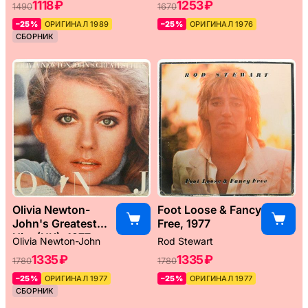
1118 ₽
1253 ₽
1490
1670
–25%
ОРИГИНАЛ 1989
–25%
ОРИГИНАЛ 1976
СБОРНИК
Olivia Newton-
Foot Loose & Fancy
John's Greatest
Free, 1977
Hits (UK), 1977
Olivia Newton-John
Rod Stewart
1335 ₽
1335 ₽
1780
1780
–25%
ОРИГИНАЛ 1977
–25%
ОРИГИНАЛ 1977
СБОРНИК