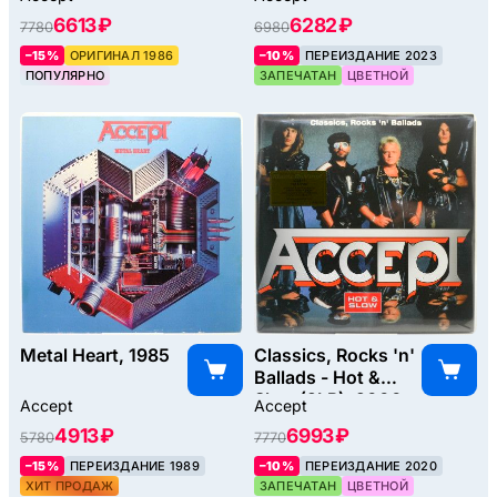
6613 ₽
6282 ₽
7780
6980
–15%
ОРИГИНАЛ 1986
–10%
ПЕРЕИЗДАНИЕ 2023
ПОПУЛЯРНО
ЗАПЕЧАТАН
ЦВЕТНОЙ
Metal Heart, 1985
Classics, Rocks 'n'
Ballads - Hot &
Slow (2LP), 2000
Accept
Accept
4913 ₽
6993 ₽
5780
7770
–15%
ПЕРЕИЗДАНИЕ 1989
–10%
ПЕРЕИЗДАНИЕ 2020
ХИТ ПРОДАЖ
ЗАПЕЧАТАН
ЦВЕТНОЙ