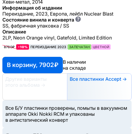
Хеви-метал, 2014
Информация об издании
Переиздание, 2023, Европа, лейбл Nuclear Blast
?
Состояние винила и конверта
SS, фабричная упаковка / SS
Описание
2LP, Neon Orange vinyl, Gatefold, Limited Edition
8780₽
−10%
ПЕРЕИЗДАНИЕ 2023
ЗАПЕЧАТАН
ЦВЕТНОЙ
В наличии
В корзину, 7902 ₽
на складе
Другие варианты
Все пластинки Accept →
этого альбома
→
Все Б/У пластинки проверены, помыты в вакуумном
аппарате Okki Nokki RCM и упакованы
в антистатический конверт