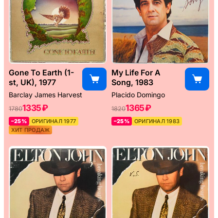
Gone To Earth (1-
My Life For A
st, UK), 1977
Song, 1983
Barclay James Harvest
Placido Domingo
1335 ₽
1365 ₽
1780
1820
–25%
ОРИГИНАЛ 1977
–25%
ОРИГИНАЛ 1983
ХИТ ПРОДАЖ