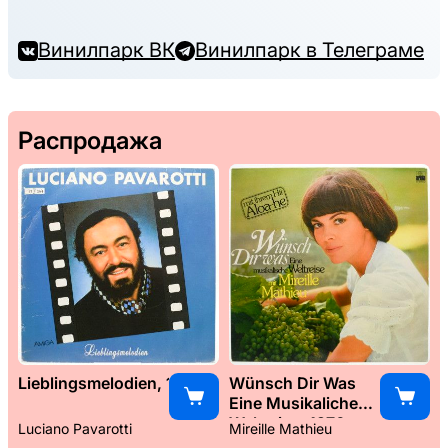
Винилпарк ВК
Винилпарк в Телеграме
Распродажа
Lieblingsmelodien, 1989
Wünsch Dir Was
Eine Musikaliche
Weltreise, 1976
Luciano Pavarotti
Mireille Mathieu