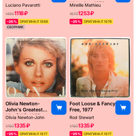
Weltreise, 1976
Luciano Pavarotti
Mireille Mathieu
1118 ₽
1253 ₽
1490
1670
–25%
ОРИГИНАЛ 1989
–25%
ОРИГИНАЛ 1976
СБОРНИК
Olivia Newton-
Foot Loose & Fancy
John's Greatest
Free, 1977
Hits (UK), 1977
Olivia Newton-John
Rod Stewart
1335 ₽
1335 ₽
1780
1780
–25%
ОРИГИНАЛ 1977
–25%
ОРИГИНАЛ 1977