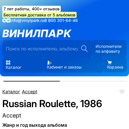
7 лет работы, 400+ отзывов
Бесплатная доставка от 5 альбомов
info@vinylpark.ru
8 800 301-64-48
ВИНИЛПАРК
Исполнители
по алфавиту
Кабинет и заказы
Корзина
Каталог
Реальные фото пластинки.
Нажмите, чтобы увеличить
Каталог
/
Accept
Russian Roulette, 1986
Accept
Жанр и год выхода альбома