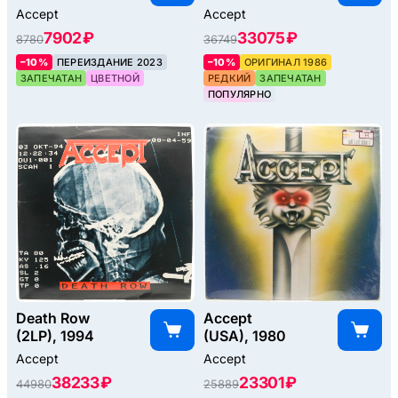
Accept
Accept
7902 ₽
33075 ₽
8780
36749
–10%
ПЕРЕИЗДАНИЕ 2023
–10%
ОРИГИНАЛ 1986
ЗАПЕЧАТАН
ЦВЕТНОЙ
РЕДКИЙ
ЗАПЕЧАТАН
ПОПУЛЯРНО
Death Row
Accept
(2LP), 1994
(USA), 1980
Accept
Accept
38233 ₽
23301 ₽
44980
25889