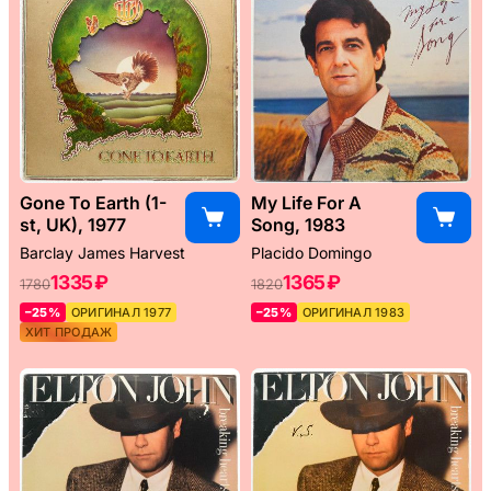
Gone To Earth (1-
My Life For A
st, UK), 1977
Song, 1983
Barclay James Harvest
Placido Domingo
1335 ₽
1365 ₽
1780
1820
–25%
ОРИГИНАЛ 1977
–25%
ОРИГИНАЛ 1983
ХИТ ПРОДАЖ