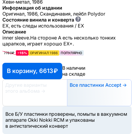
Хеви-метал, 1986
Информация об издании
Оригинал, 1986, Скандинавия, лейбл Polydor
?
Состояние винила и конверта
EX, есть следы использования / EX
Описание
inner sleeve.На стороне А есть несколько тонких
царапков, играет хорошо ЕХ+.
7780₽
−15%
ОРИГИНАЛ 1986
ПОПУЛЯРНО
В наличии
В корзину, 6613 ₽
на складе
Другие варианты
Все пластинки Accept →
этого альбома
→
Все Б/У пластинки проверены, помыты в вакуумном
аппарате Okki Nokki RCM и упакованы
в антистатический конверт