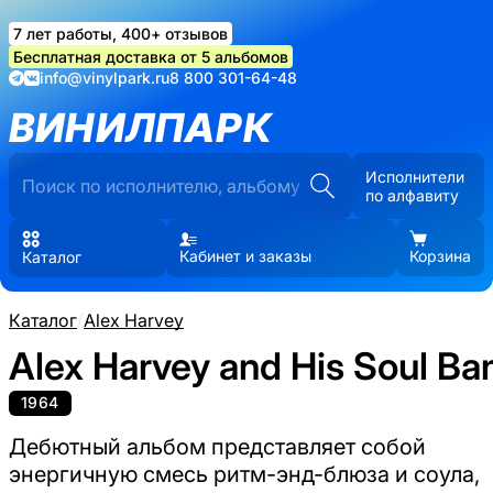
7 лет работы, 400+ отзывов
Бесплатная доставка от 5 альбомов
info@vinylpark.ru
8 800 301-64-48
ВИНИЛПАРК
Исполнители
по алфавиту
Кабинет и заказы
Корзина
Каталог
Каталог
/
Alex Harvey
Alex Harvey and His Soul Ba
1964
Дебютный альбом представляет собой
энергичную смесь ритм-энд-блюза и соула,