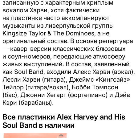
записанную с характерным хриплым
вокалом Харви, хотя фактически
на пластинке часто аккомпанируют
музыканты из ливерпульской группы
Kingsize Taylor & The Dominoes, а не
оригинальный состав. В основе репертуара
— кавер-версии классических блюзовых
и соул-номеров, передающие атмосферу
живых выступлений. В состав, заявленный
как Soul Band, входили Алекс Харви (вокал),
Лесли Харви (гитара), Джеймс «Кингсайз»
Тейлор (гитара/вокал), Бобби Томпсон
(бас), Джонни Хегарт (фортепиано) и Дэйв
Кэри (барабаны).
Все пластинки Alex Harvey and His
Soul Band в наличии