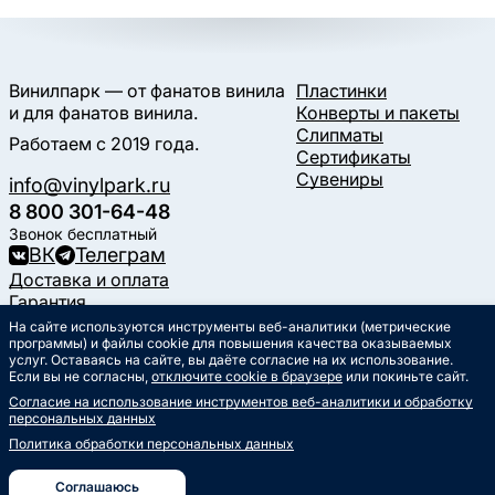
Винилпарк — от фанатов винила
Пластинки
и для фанатов винила.
Конверты и пакеты
Слипматы
Работаем с 2019 года.
Сертификаты
Сувениры
info@vinylpark.ru
8 800 301-64-48
Звонок бесплатный
ВК
Телеграм
Доставка и оплата
Гарантия
Контакты
На сайте используются инструменты веб-аналитики (метрические
Статьи
программы) и файлы cookie для повышения качества оказываемых
услуг. Оставаясь на сайте, вы даёте согласие на их использование.
Музыкальный календарь
Если вы не согласны,
отключите cookie в браузере
или покиньте сайт.
Документы
Согласие на использование инструментов веб-аналитики и обработку
Публичная оферта
персональных данных
Политика обработки
персональных данных
Политика обработки персональных данных
Согласие на обработку
персональных данных
Соглашаюсь