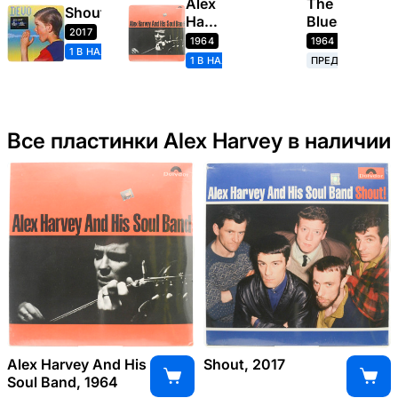
Alex
The
Shout!
Harvey
Blues
2017
and
1964
1964
1 В НАЛИЧИИ
His
1 В НАЛИЧИИ
ПРЕДЗАКАЗ
Soul
Band
Все пластинки Alex Harvey в наличии
Alex Harvey And His
Shout, 2017
Soul Band, 1964