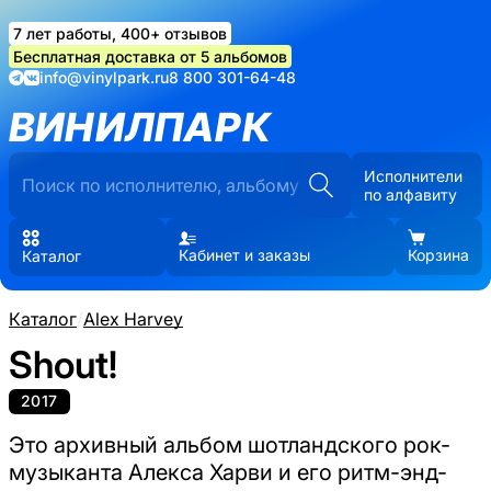
7 лет работы, 400+ отзывов
Бесплатная доставка от 5 альбомов
info@vinylpark.ru
8 800 301-64-48
ВИНИЛПАРК
Исполнители
по алфавиту
Кабинет и заказы
Корзина
Каталог
Каталог
/
Alex Harvey
Shout!
2017
Это архивный альбом шотландского рок-
музыканта Алекса Харви и его ритм-энд-