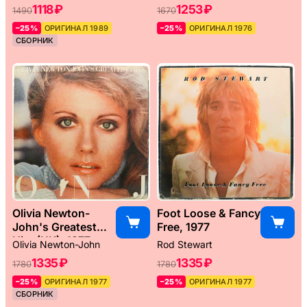
1118 ₽
1253 ₽
1490
1670
–25%
ОРИГИНАЛ 1989
–25%
ОРИГИНАЛ 1976
СБОРНИК
Olivia Newton-
Foot Loose & Fancy
John's Greatest
Free, 1977
Hits (UK), 1977
Olivia Newton-John
Rod Stewart
1335 ₽
1335 ₽
1780
1780
–25%
ОРИГИНАЛ 1977
–25%
ОРИГИНАЛ 1977
СБОРНИК