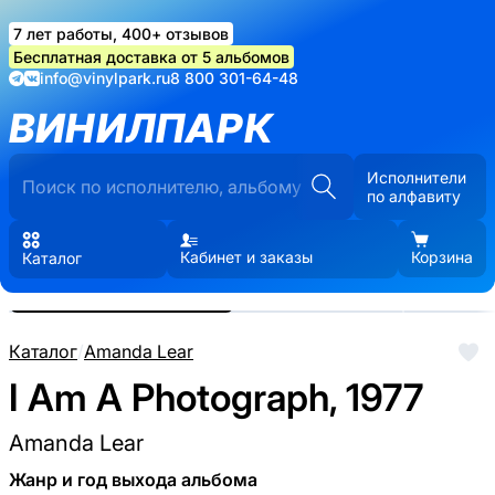
7 лет работы, 400+ отзывов
Бесплатная доставка от 5 альбомов
info@vinylpark.ru
8 800 301-64-48
ВИНИЛПАРК
Исполнители
по алфавиту
Кабинет и заказы
Корзина
Каталог
Реальные фото пластинки.
Нажмите, чтобы увеличить
Каталог
/
Amanda Lear
I Am A Photograph, 1977
Amanda Lear
Жанр и год выхода альбома