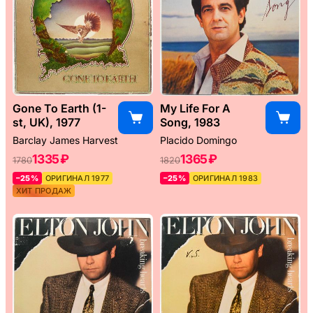
Gone To Earth (1-
My Life For A
st, UK), 1977
Song, 1983
Barclay James Harvest
Placido Domingo
1335 ₽
1365 ₽
1780
1820
–25%
ОРИГИНАЛ 1977
–25%
ОРИГИНАЛ 1983
ХИТ ПРОДАЖ