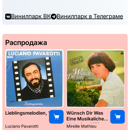
Винилпарк ВК
Винилпарк в Телеграме
Распродажа
Lieblingsmelodien, 1989
Wünsch Dir Was
Eine Musikaliche
Weltreise, 1976
Luciano Pavarotti
Mireille Mathieu