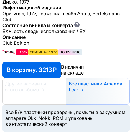
Диско, 1977
Информация об издании
Оригинал, 1977, Германия, лейбл Ariola, Bertelsmann
Club
?
Состояние винила и конверта
EX+, есть следы использования / EX
Описание
Club Edition
3780₽
−15%
ОРИГИНАЛ 1977
ПОПУЛЯРНО
В наличии
В корзину, 3213 ₽
на складе
Другие варианты
Все пластинки Amanda
этого альбома
→
Lear →
Все Б/У пластинки проверены, помыты в вакуумном
аппарате Okki Nokki RCM и упакованы
в антистатический конверт