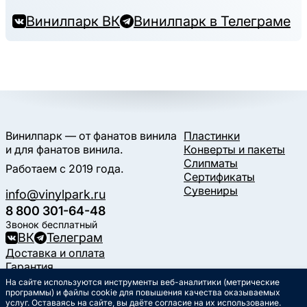
Винилпарк ВК
Винилпарк в Телеграме
Винилпарк — от фанатов винила
Пластинки
и для фанатов винила.
Конверты и пакеты
Слипматы
Работаем с 2019 года.
Сертификаты
Сувениры
info@vinylpark.ru
8 800 301-64-48
Звонок бесплатный
ВК
Телеграм
Доставка и оплата
Гарантия
Контакты
На сайте используются инструменты веб-аналитики (метрические
Статьи
программы) и файлы cookie для повышения качества оказываемых
услуг. Оставаясь на сайте, вы даёте согласие на их использование.