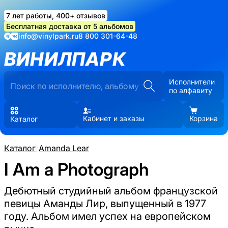
7 лет работы, 400+ отзывов
Бесплатная доставка от 5 альбомов
info@vinylpark.ru
8 800 301-64-48
ВИНИЛПАРК
Исполнители
по алфавиту
Кабинет и заказы
Корзина
Каталог
Каталог
/
Amanda Lear
I Am a Photograph
Дебютный студийный альбом французской
певицы Аманды Лир, выпущенный в 1977
году. Альбом имел успех на европейском