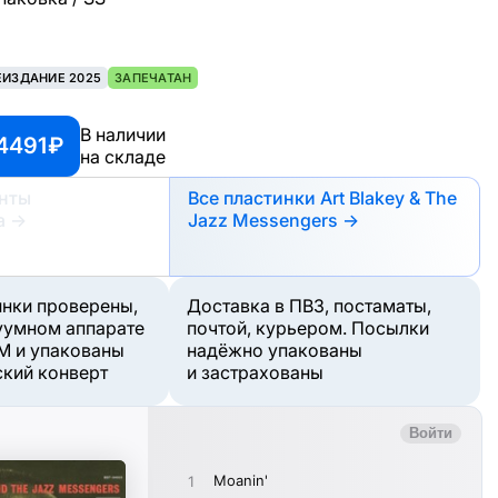
ЕИЗДАНИЕ 2025
ЗАПЕЧАТАН
В наличии
4491 ₽
на складе
анты
Все пластинки Art Blakey & The
а
→
Jazz Messengers →
инки проверены,
Доставка в ПВЗ, постаматы,
уумном аппарате
почтой, курьером. Посылки
M и упакованы
надёжно упакованы
ский конверт
и застрахованы