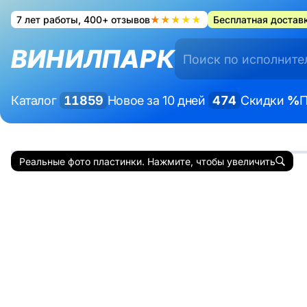
7 лет работы, 400+ отзывов
★★★★★
Бесплатная доставк
ВИНИЛПАРК
Каталог
11859
Новое за 10 дней
474
Скидки
%
П
Реальные фото пластинки. Нажмите, чтобы увеличить