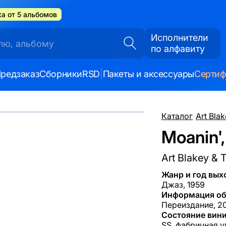
а от 5 альбомов
Исполнители
по алфавиту
редзаказ
Сборники
RSD
|
Пакеты и аксессуары
Серти
Каталог
/
Art Bla
Moanin',
Art Blakey &
Жанр и год вых
Джаз, 1959
Информация об
Переиздание, 20
Состояние вини
SS, фабричная у