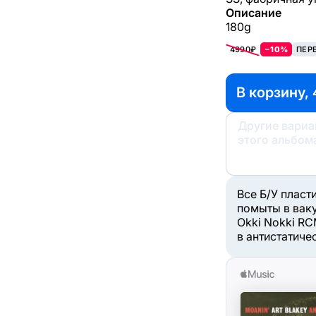
Описание
180g
4990₽
−10%
ПЕР
В корзину, 
Другие вари
этого альбом
Все Б/У пласт
помыты в вак
Okki Nokki RC
в антистатиче