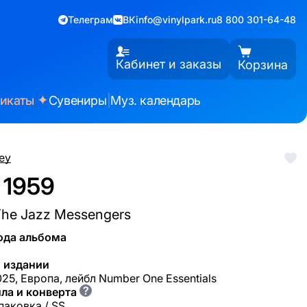
Телеграм
ВК
info@vinylpark.ru
8 800 301-64-48
Кабинет и заказы
Корзина
✦
фикаты
Сувениры
|
Муз. календарь
key
 1959
 The Jazz Messengers
ода альбома
 издании
25, Европа, лейбл Number One Essentials
?
ла и конверта
паковка / SS