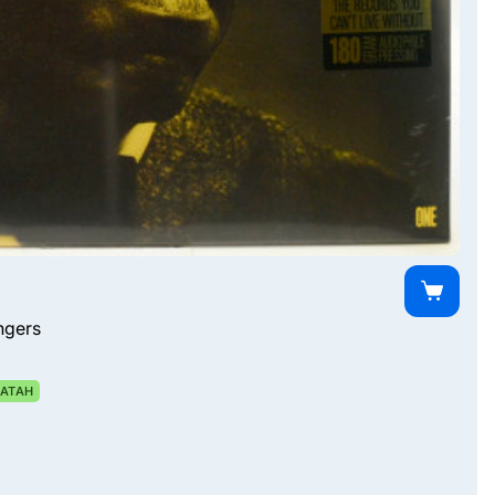
ngers
АТАН