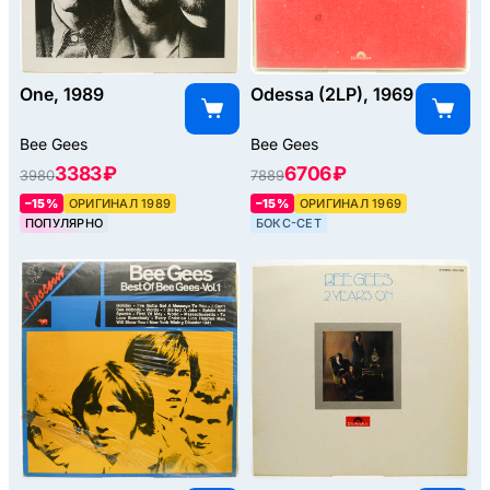
One, 1989
Odessa (2LP), 1969
Bee Gees
Bee Gees
3383 ₽
6706 ₽
3980
7889
–15%
ОРИГИНАЛ 1989
–15%
ОРИГИНАЛ 1969
ПОПУЛЯРНО
БОКС-СЕТ