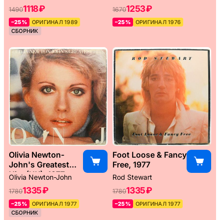
1118 ₽
1253 ₽
1490
1670
–25%
ОРИГИНАЛ 1989
–25%
ОРИГИНАЛ 1976
СБОРНИК
Olivia Newton-
Foot Loose & Fancy
John's Greatest
Free, 1977
Hits (UK), 1977
Olivia Newton-John
Rod Stewart
1335 ₽
1335 ₽
1780
1780
–25%
ОРИГИНАЛ 1977
–25%
ОРИГИНАЛ 1977
СБОРНИК