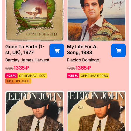
Gone To Earth (1-
My Life For A
st, UK), 1977
Song, 1983
Barclay James Harvest
Placido Domingo
1335 ₽
1365 ₽
1780
1820
–25%
ОРИГИНАЛ 1977
–25%
ОРИГИНАЛ 1983
ХИТ ПРОДАЖ