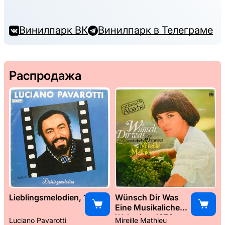
Винилпарк ВК
Винилпарк в Телеграме
Распродажа
Lieblingsmelodien, 1989
Wünsch Dir Was
Eine Musikaliche
Weltreise, 1976
Luciano Pavarotti
Mireille Mathieu