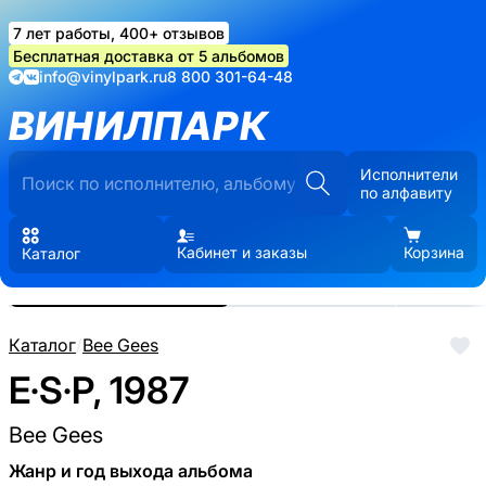
7 лет работы, 400+ отзывов
Бесплатная доставка от 5 альбомов
info@vinylpark.ru
8 800 301-64-48
ВИНИЛПАРК
Исполнители
по алфавиту
Кабинет и заказы
Корзина
Каталог
Реальные фото пластинки.
Нажмите, чтобы увеличить
Каталог
/
Bee Gees
E·S·P, 1987
Bee Gees
Жанр и год выхода альбома