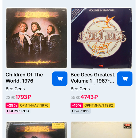
Children Of The
Bee Gees Greatest,
World, 1976
Volume 1 - 1967-
1974 (2LP), 1982
Bee Gees
Bee Gees
1793 ₽
4743 ₽
2390
5580
–25%
ОРИГИНАЛ 1976
–15%
ОРИГИНАЛ 1982
ПОПУЛЯРНО
СБОРНИК