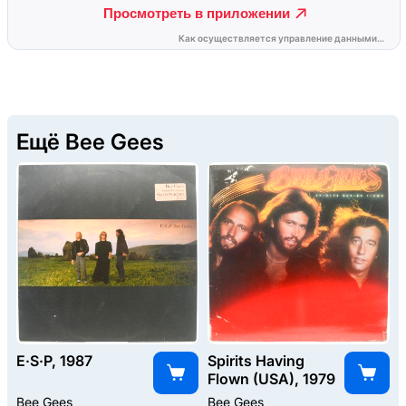
Ещё Bee Gees
E·S·P, 1987
Spirits Having
Flown (USA), 1979
Bee Gees
Bee Gees