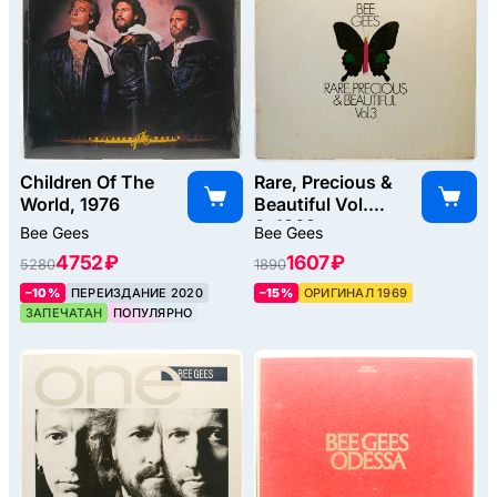
Children Of The
Rare, Precious &
World, 1976
Beautiful Vol.
3, 1969
Bee Gees
Bee Gees
4752 ₽
1607 ₽
5280
1890
–10%
ПЕРЕИЗДАНИЕ 2020
–15%
ОРИГИНАЛ 1969
ЗАПЕЧАТАН
ПОПУЛЯРНО