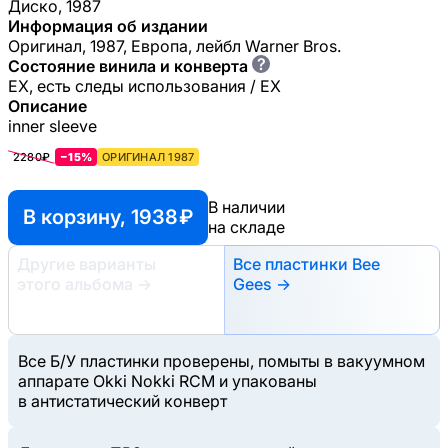
Диско, 1987
Информация об издании
Оригинал, 1987, Европа, лейбл Warner Bros.
?
Состояние винила и конверта
EX, есть следы использования / EX
Описание
inner sleeve
2280₽
−15%
ОРИГИНАЛ 1987
В наличии
В корзину, 1938 ₽
на складе
Другие варианты
Все пластинки Bee
этого альбома
→
Gees →
Все Б/У пластинки проверены, помыты в вакуумном
аппарате Okki Nokki RCM и упакованы
в антистатический конверт