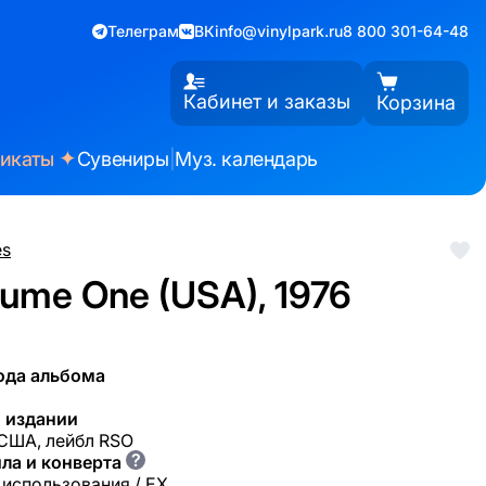
Телеграм
ВК
info@vinylpark.ru
8 800 301-64-48
Кабинет и заказы
Корзина
✦
фикаты
Сувениры
|
Муз. календарь
es
lume One (USA), 1976
ода альбома
 издании
 США, лейбл RSO
?
ла и конверта
 использования / EX