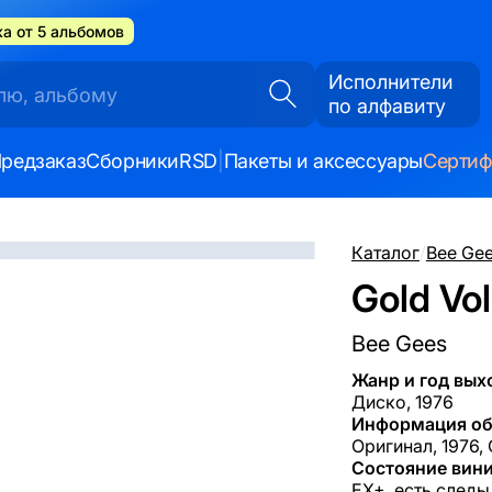
а от 5 альбомов
Исполнители
по алфавиту
редзаказ
Сборники
RSD
|
Пакеты и аксессуары
Серти
Каталог
/
Bee Ge
Gold Vo
Bee Gees
Жанр и год вых
Диско, 1976
Информация об
Оригинал, 1976,
Состояние вини
EX+, есть следы