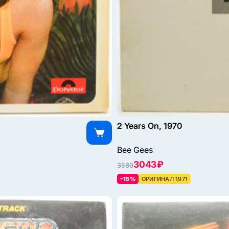
2 Years On, 1970
Bee Gees
3043 ₽
3580
–15%
ОРИГИНАЛ 1971