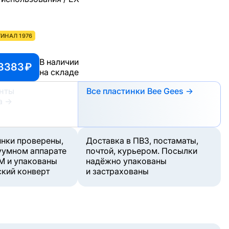
ИНАЛ 1976
В наличии
 3383 ₽
на складе
анты
Все пластинки Bee Gees →
а
→
инки проверены,
Доставка в ПВЗ, постаматы,
уумном аппарате
почтой, курьером. Посылки
M и упакованы
надёжно упакованы
ский конверт
и застрахованы