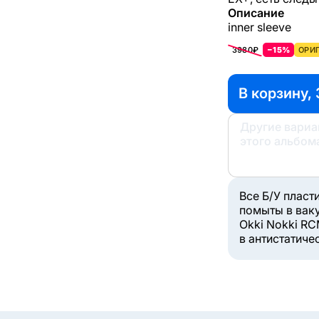
Описание
inner sleeve
3980₽
−15%
ОРИГ
В корзину,
Другие вари
этого альбом
Все Б/У пласт
помыты в вак
Okki Nokki RC
в антистатиче