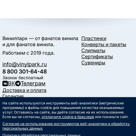
Винилпарк — от фанатов винила
Пластинки
и для фанатов винила.
Конверты и пакеты
Слипматы
Работаем с 2019 года.
Сертификаты
Сувениры
info@vinylpark.ru
8 800 301-64-48
Звонок бесплатный
ВК
Телеграм
Доставка и оплата
Гарантия
Контакты
На сайте используются инструменты веб-аналитики (метрические
Статьи
программы) и файлы cookie для повышения качества оказываемых
услуг. Оставаясь на сайте, вы даёте согласие на их использование.
Музыкальный календарь
Если вы не согласны,
отключите cookie в браузере
или покиньте сайт.
Документы
Согласие на использование инструментов веб-аналитики и обработку
Публичная оферта
персональных данных
Политика обработки
персональных данных
Политика обработки персональных данных