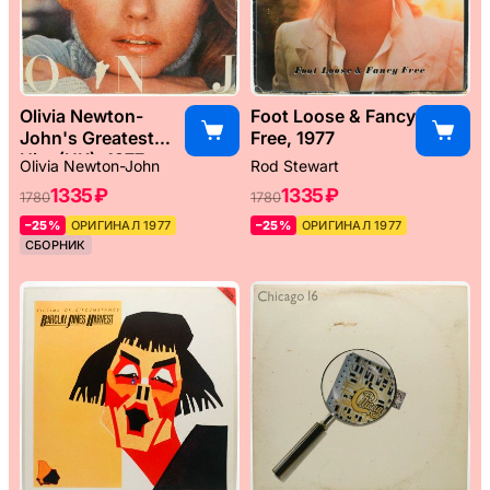
Olivia Newton-
Foot Loose & Fancy
John's Greatest
Free, 1977
Hits (UK), 1977
Olivia Newton-John
Rod Stewart
1335 ₽
1335 ₽
1780
1780
–25%
ОРИГИНАЛ 1977
–25%
ОРИГИНАЛ 1977
СБОРНИК