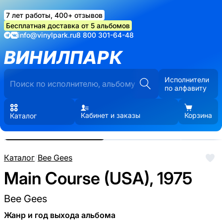
7 лет работы, 400+ отзывов
Бесплатная доставка от 5 альбомов
info@vinylpark.ru
8 800 301-64-48
ВИНИЛПАРК
Исполнители
по алфавиту
Кабинет и заказы
Корзина
Каталог
Реальные фото пластинки.
Нажмите, чтобы увеличить
Каталог
/
Bee Gees
Main Course (USA), 1975
Bee Gees
Жанр и год выхода альбома