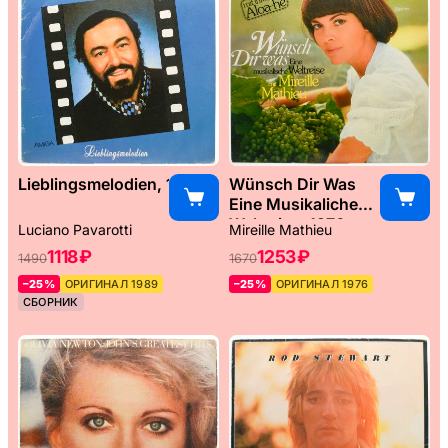
Lieblingsmelodien, 1989
Wünsch Dir Was
Eine Musikaliche
Weltreise, 1976
Luciano Pavarotti
Mireille Mathieu
1118 ₽
1253 ₽
1490
1670
–25%
ОРИГИНАЛ 1989
–25%
ОРИГИНАЛ 1976
СБОРНИК