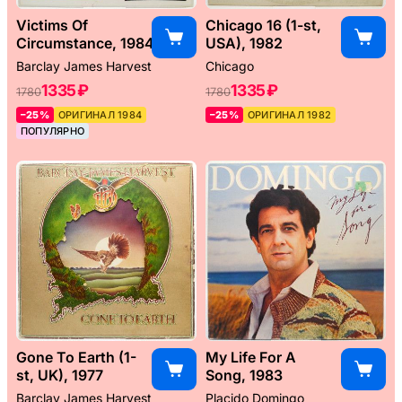
Victims Of
Chicago 16 (1-st,
Circumstance, 1984
USA), 1982
Barclay James Harvest
Chicago
1335 ₽
1335 ₽
1780
1780
–25%
ОРИГИНАЛ 1984
–25%
ОРИГИНАЛ 1982
ПОПУЛЯРНО
Gone To Earth (1-
My Life For A
st, UK), 1977
Song, 1983
Barclay James Harvest
Placido Domingo