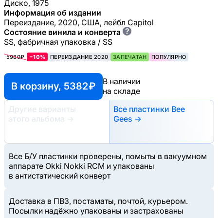
Диско, 1975
Информация об издании
Переиздание, 2020, США, лейбл Capitol
?
Состояние винила и конверта
SS, фабричная упаковка / SS
5980₽
−10%
ПЕРЕИЗДАНИЕ 2020
ЗАПЕЧАТАН
ПОПУЛЯРНО
В наличии
В корзину, 5382 ₽
на складе
Другие варианты
Все пластинки Bee
этого альбома
→
Gees →
Все Б/У пластинки проверены, помыты в вакуумном
аппарате Okki Nokki RCM и упакованы
в антистатический конверт
Доставка в ПВЗ, постаматы, почтой, курьером.
Посылки надёжно упакованы и застрахованы