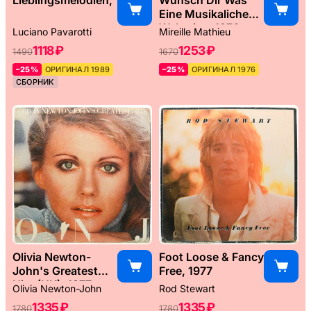
Eine Musikaliche
Weltreise, 1976
Luciano Pavarotti
Mireille Mathieu
1118 ₽
1253 ₽
1490
1670
–25%
ОРИГИНАЛ 1989
–25%
ОРИГИНАЛ 1976
СБОРНИК
Olivia Newton-
Foot Loose & Fancy
John's Greatest
Free, 1977
Hits (UK), 1977
Olivia Newton-John
Rod Stewart
1335 ₽
1335 ₽
1780
1780