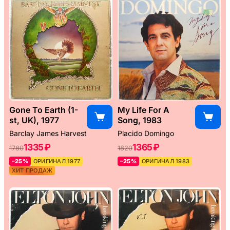
Gone To Earth (1-
My Life For A
st, UK), 1977
Song, 1983
Barclay James Harvest
Placido Domingo
1335 ₽
1365 ₽
1780
1820
–25%
ОРИГИНАЛ 1977
–25%
ОРИГИНАЛ 1983
ХИТ ПРОДАЖ