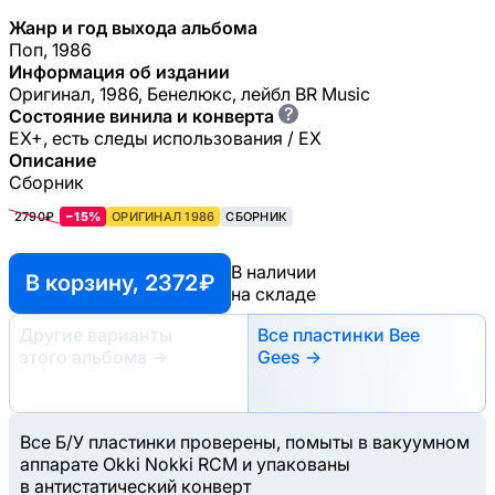
Жанр и год выхода альбома
Поп, 1986
Информация об издании
Оригинал, 1986, Бенелюкс, лейбл BR Music
?
Состояние винила и конверта
EX+, есть следы использования / EX
Описание
Сборник
2790₽
−15%
ОРИГИНАЛ 1986
СБОРНИК
В наличии
В корзину, 2372 ₽
на складе
Другие варианты
Все пластинки Bee
этого альбома
→
Gees →
Все Б/У пластинки проверены, помыты в вакуумном
аппарате Okki Nokki RCM и упакованы
в антистатический конверт