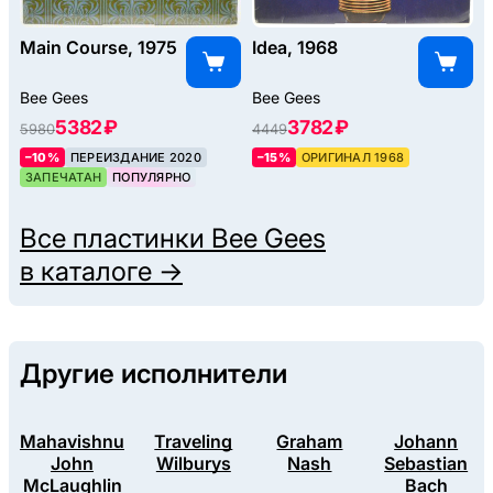
Main Course, 1975
Idea, 1968
Bee Gees
Bee Gees
5382 ₽
3782 ₽
5980
4449
–10%
ПЕРЕИЗДАНИЕ 2020
–15%
ОРИГИНАЛ 1968
ЗАПЕЧАТАН
ПОПУЛЯРНО
Все пластинки
Bee Gees
в каталоге →
Другие исполнители
Mahavishnu
Traveling
Graham
Johann
John
Wilburys
Nash
Sebastian
McLaughlin
Bach