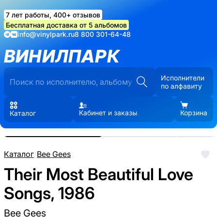
7 лет работы, 400+ отзывов
Бесплатная доставка от 5 альбомов
info@vinylpark.ru
8 800 301-64-48
ВИНИЛПАРК
Исполнители
по алфавиту
Кабинет и заказы
Корзина
Каталог
Реальные фото пластинки.
Нажмите, чтобы увеличить
Каталог
/
Bee Gees
Their Most Beautiful Love
Songs, 1986
Bee Gees