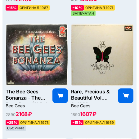
–15%
ОРИГИНАЛ 1987
–10%
ОРИГИНАЛ 1971
ЗАПЕЧАТАН
The Bee Gees
Rare, Precious &
Bonanza - The
Beautiful Vol.
Early Days (2LP, 1-
3, 1969
Bee Gees
Bee Gees
st, UK), 1978
2168 ₽
1607 ₽
2890
1890
–25%
ОРИГИНАЛ 1978
–15%
ОРИГИНАЛ 1969
СБОРНИК