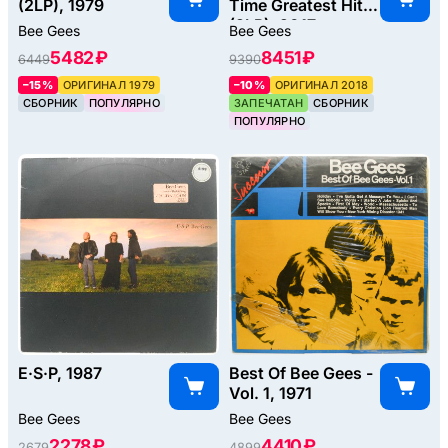
(2LP), 1979
Time Greatest Hits)
(2LP), 2017
Bee Gees
Bee Gees
5482 ₽
8451 ₽
6449
9390
–15%
ОРИГИНАЛ 1979
–10%
ОРИГИНАЛ 2018
СБОРНИК
ПОПУЛЯРНО
ЗАПЕЧАТАН
СБОРНИК
ПОПУЛЯРНО
E·S·P, 1987
Best Of Bee Gees -
Vol. 1, 1971
Bee Gees
Bee Gees
2278 ₽
4410 ₽
2679
4899