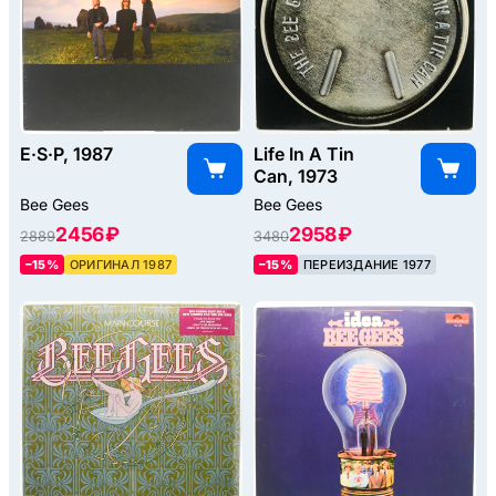
E·S·P, 1987
Life In A Tin
Can, 1973
Bee Gees
Bee Gees
2456 ₽
2958 ₽
2889
3480
–15%
ОРИГИНАЛ 1987
–15%
ПЕРЕИЗДАНИЕ 1977