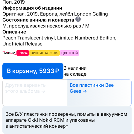
Поп, 2019
Информация об издании
Оригинал, 2019, Европа, лейбл London Calling
?
Состояние винила и конверта
M, прослушивался несколько раз / M
Описание
Peach Translucent vinyl, Limited Numbered Edition,
Unofficial Release
6980₽
−15%
ОРИГИНАЛ 2019
ЦВЕТНОЙ
В наличии
В корзину, 5933 ₽
на складе
Другие варианты
Все пластинки Bee
этого альбома
→
Gees →
Все Б/У пластинки проверены, помыты в вакуумном
аппарате Okki Nokki RCM и упакованы
в антистатический конверт