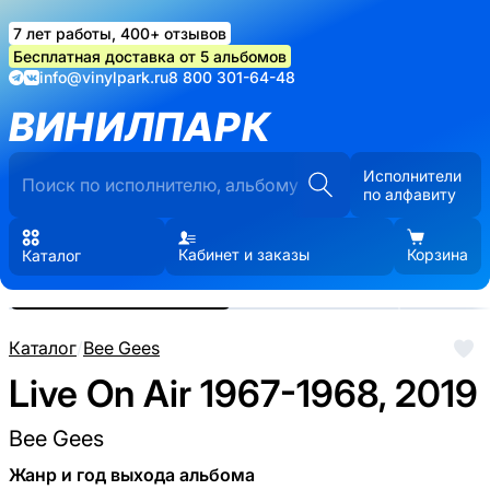
7 лет работы, 400+ отзывов
Бесплатная доставка от 5 альбомов
info@vinylpark.ru
8 800 301-64-48
ВИНИЛПАРК
Исполнители
по алфавиту
Кабинет и заказы
Корзина
Каталог
Реальные фото пластинки.
Нажмите, чтобы увеличить
Каталог
/
Bee Gees
Live On Air 1967-1968, 2019
Bee Gees
Жанр и год выхода альбома