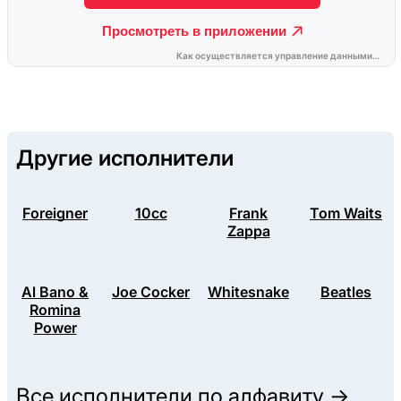
Другие исполнители
Foreigner
10cc
Frank
Tom Waits
Zappa
Al Bano &
Joe Cocker
Whitesnake
Beatles
Romina
Power
Все исполнители по алфавиту →