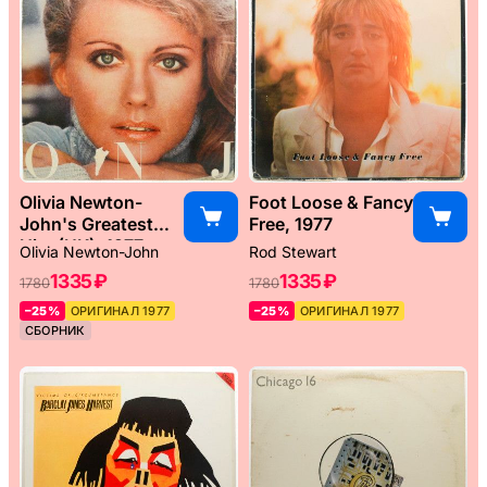
Olivia Newton-
Foot Loose & Fancy
John's Greatest
Free, 1977
Hits (UK), 1977
Olivia Newton-John
Rod Stewart
1335 ₽
1335 ₽
1780
1780
–25%
ОРИГИНАЛ 1977
–25%
ОРИГИНАЛ 1977
СБОРНИК