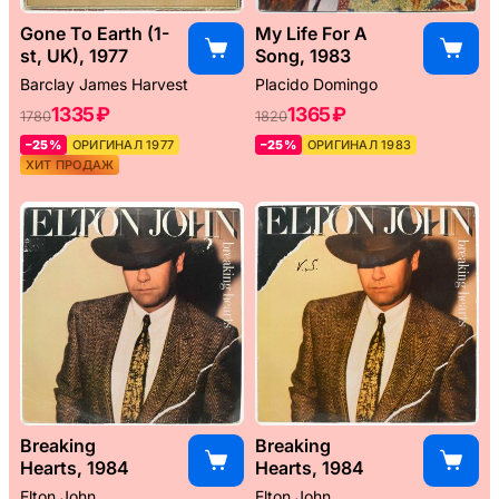
Gone To Earth (1-
My Life For A
st, UK), 1977
Song, 1983
Barclay James Harvest
Placido Domingo
1335 ₽
1365 ₽
1780
1820
–25%
ОРИГИНАЛ 1977
–25%
ОРИГИНАЛ 1983
ХИТ ПРОДАЖ
Breaking
Breaking
Hearts, 1984
Hearts, 1984
Elton John
Elton John