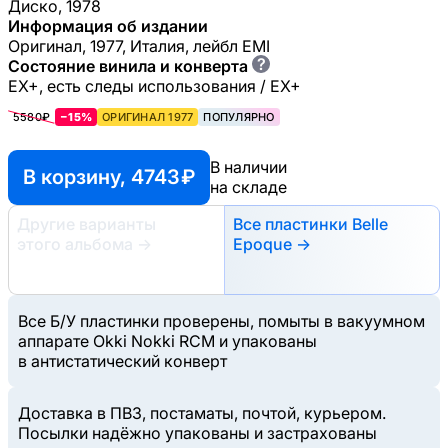
Диско, 1978
Информация об издании
Оригинал, 1977, Италия, лейбл EMI
?
Состояние винила и конверта
EX+, есть следы использования / EX+
5580₽
−15%
ОРИГИНАЛ 1977
ПОПУЛЯРНО
В наличии
В корзину, 4743 ₽
на складе
Другие варианты
Все пластинки Belle
этого альбома
→
Epoque →
Все Б/У пластинки проверены, помыты в вакуумном
аппарате Okki Nokki RCM и упакованы
в антистатический конверт
Доставка в ПВЗ, постаматы, почтой, курьером.
Посылки надёжно упакованы и застрахованы