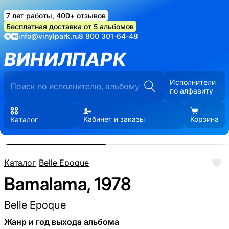
7 лет работы, 400+ отзывов
Бесплатная доставка от 5 альбомов
info@vinylpark.ru
8 800 301-64-48
ВИНИЛПАРК
Исполнители
по алфавиту
Кабинет и заказы
Корзина
Каталог
Реальные фото пластинки.
Нажмите, чтобы увеличить
Каталог
/
Belle Epoque
Bamalama, 1978
Belle Epoque
Жанр и год выхода альбома