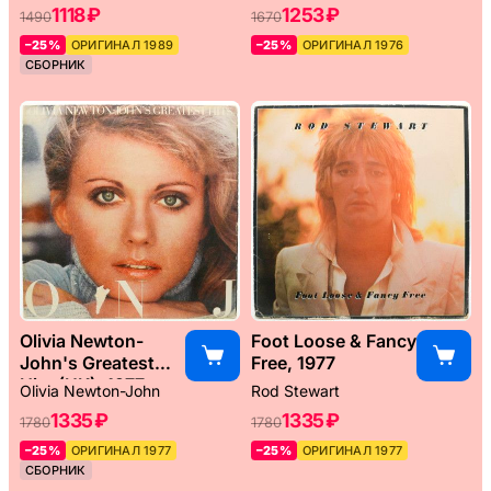
1118 ₽
1253 ₽
1490
1670
–25%
ОРИГИНАЛ 1989
–25%
ОРИГИНАЛ 1976
СБОРНИК
Olivia Newton-
Foot Loose & Fancy
John's Greatest
Free, 1977
Hits (UK), 1977
Olivia Newton-John
Rod Stewart
1335 ₽
1335 ₽
1780
1780
–25%
ОРИГИНАЛ 1977
–25%
ОРИГИНАЛ 1977
СБОРНИК