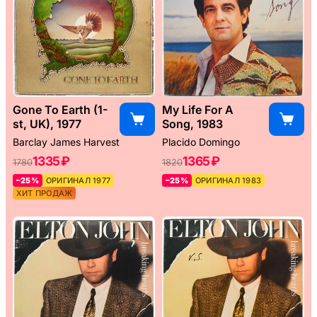
Gone To Earth (1-
My Life For A
st, UK), 1977
Song, 1983
Barclay James Harvest
Placido Domingo
1335 ₽
1365 ₽
1780
1820
–25%
ОРИГИНАЛ 1977
–25%
ОРИГИНАЛ 1983
ХИТ ПРОДАЖ