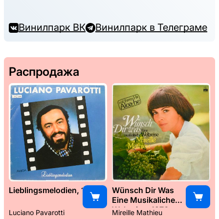
Винилпарк ВК
Винилпарк в Телеграме
Распродажа
Lieblingsmelodien, 1989
Wünsch Dir Was
Eine Musikaliche
Weltreise, 1976
Luciano Pavarotti
Mireille Mathieu