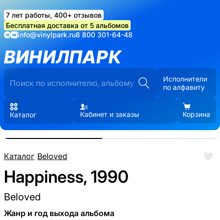
7 лет работы, 400+ отзывов
Бесплатная доставка от 5 альбомов
info@vinylpark.ru
8 800 301-64-48
ВИНИЛПАРК
Исполнители
по алфавиту
Кабинет и заказы
Корзина
Каталог
Реальные фото пластинки.
Нажмите, чтобы увеличить
Каталог
/
Beloved
Happiness, 1990
Beloved
Жанр и год выхода альбома