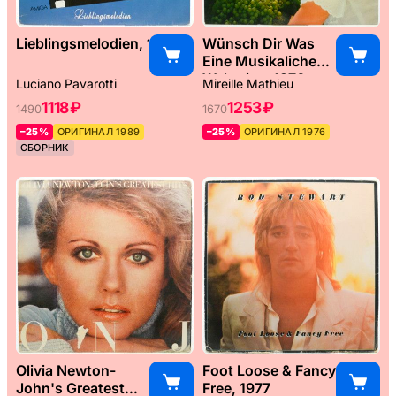
Lieblingsmelodien, 1989
Wünsch Dir Was
Eine Musikaliche
Weltreise, 1976
Luciano Pavarotti
Mireille Mathieu
1118 ₽
1253 ₽
1490
1670
–25%
ОРИГИНАЛ 1989
–25%
ОРИГИНАЛ 1976
СБОРНИК
Olivia Newton-
Foot Loose & Fancy
John's Greatest
Free, 1977