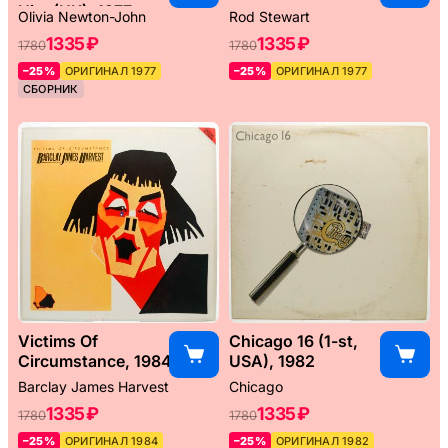
Hits (UK), 1977
Olivia Newton-John
Rod Stewart
1335 ₽
1335 ₽
1780
1780
–25%
ОРИГИНАЛ 1977
–25%
ОРИГИНАЛ 1977
СБОРНИК
Victims Of
Chicago 16 (1-st,
Circumstance, 1984
USA), 1982
Barclay James Harvest
Chicago
1335 ₽
1335 ₽
1780
1780
–25%
ОРИГИНАЛ 1984
–25%
ОРИГИНАЛ 1982