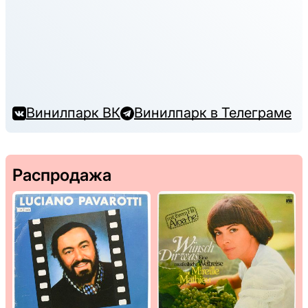
Винилпарк ВК
Винилпарк в Телеграме
Распродажа