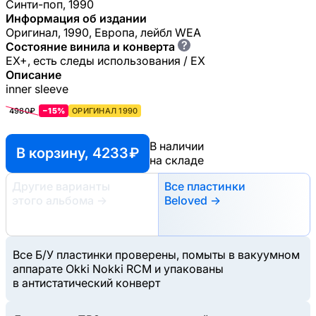
Синти-поп, 1990
Информация об издании
Оригинал, 1990, Европа, лейбл WEA
?
Состояние винила и конверта
EX+, есть следы использования / EX
Описание
inner sleeve
4980₽
−15%
ОРИГИНАЛ 1990
В наличии
В корзину, 4233 ₽
на складе
Другие варианты
Все пластинки
этого альбома
→
Beloved →
Все Б/У пластинки проверены, помыты в вакуумном
аппарате Okki Nokki RCM и упакованы
в антистатический конверт