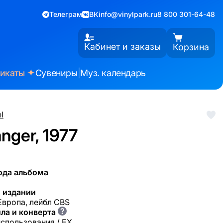
Телеграм
ВК
info@vinylpark.ru
8 800 301-64-48
Кабинет и заказы
Корзина
✦
фикаты
Сувениры
|
Муз. календарь
el
nger, 1977
ода альбома
 издании
 Европа, лейбл CBS
?
ла и конверта
использования / EX