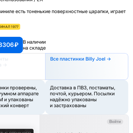
а виниле есть тоненькие поверхностные царапки, играет
ИНАЛ 1977
В наличии
 3306 ₽
на складе
анты
Все пластинки Billy Joel →
а
→
инки проверены,
Доставка в ПВЗ, постаматы,
уумном аппарате
почтой, курьером. Посылки
M и упакованы
надёжно упакованы
ский конверт
и застрахованы