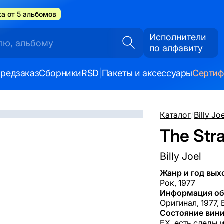
а от 5 альбомов
Исполнители
по алфавиту
редзаказ
Сборники
RSD
|
Пакеты и аксессуары
Серти
Каталог
/
Billy Jo
The Stra
Billy Joel
Жанр и год вых
Рок, 1977
Информация об
Оригинал, 1977,
Состояние вини
EX, есть следы 