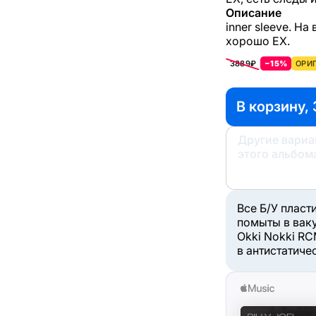
Описание
inner sleeve. Н
хорошо ЕХ.
3889₽
−15%
ОРИГ
В корзину,
Другие вари
этого альбом
Все Б/У пласт
помыты в вак
Okki Nokki RC
в антистатиче