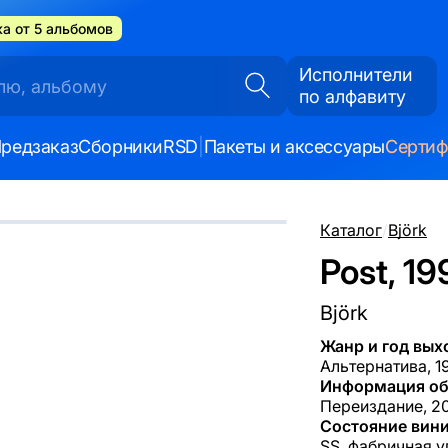
а от 5 альбомов
Исполнители
по алфавиту
редзаказ
Сборники
RSD
|
Пакеты и аксессуары
Серти
Каталог
/
Björk
Post, 19
Björk
Жанр и год вых
Альтернатива, 1
Информация об
Переиздание, 20
Состояние вини
SS, фабричная у