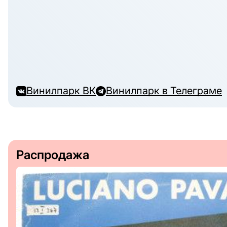
Винилпарк ВК
Винилпарк в Телеграме
Распродажа