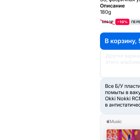
Описание
180g
6660₽
−10%
ПЕР
В корзину, 
Другие вари
этого альбом
Все Б/У пласт
помыты в вак
Okki Nokki RC
в антистатиче