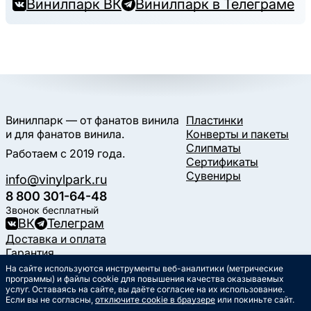
Винилпарк ВК
Винилпарк в Телеграме
Винилпарк — от фанатов винила
Пластинки
и для фанатов винила.
Конверты и пакеты
Слипматы
Работаем с 2019 года.
Сертификаты
Сувениры
info@vinylpark.ru
8 800 301-64-48
Звонок бесплатный
ВК
Телеграм
Доставка и оплата
Гарантия
Контакты
На сайте используются инструменты веб-аналитики (метрические
Статьи
программы) и файлы cookie для повышения качества оказываемых
услуг. Оставаясь на сайте, вы даёте согласие на их использование.
Музыкальный календарь
Если вы не согласны,
отключите cookie в браузере
или покиньте сайт.
Документы