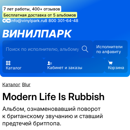
7 лет работы, 400+ отзывов
Бесплатная доставка от 5 альбомов
info@vinylpark.ru
8 800 301-64-48
ВИНИЛПАРК
Исполнители
по алфавиту
Кабинет и заказы
Корзина
Каталог
Каталог
/
Blur
Modern Life Is Rubbish
Альбом, ознаменовавший поворот
к британскому звучанию и ставший
предтечей бритпопа.