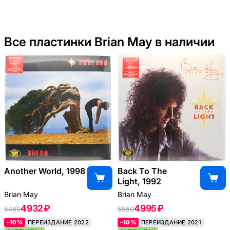
Road
(Or
Warrior
Mo
Pic
So
Все пластинки Brian May в наличии
Another World, 1998
Back To The
Light, 1992
Brian May
Brian May
4932 ₽
4995 ₽
5480
5550
–10%
ПЕРЕИЗДАНИЕ 2022
–10%
ПЕРЕИЗДАНИЕ 2021