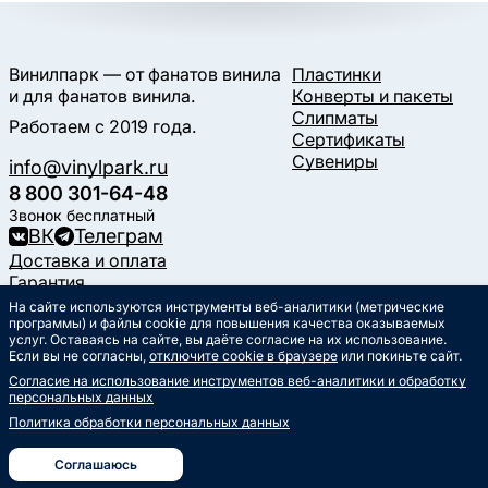
Винилпарк — от фанатов винила
Пластинки
и для фанатов винила.
Конверты и пакеты
Слипматы
Работаем с 2019 года.
Сертификаты
Сувениры
info@vinylpark.ru
8 800 301-64-48
Звонок бесплатный
ВК
Телеграм
Доставка и оплата
Гарантия
Контакты
На сайте используются инструменты веб-аналитики (метрические
Статьи
программы) и файлы cookie для повышения качества оказываемых
услуг. Оставаясь на сайте, вы даёте согласие на их использование.
Музыкальный календарь
Если вы не согласны,
отключите cookie в браузере
или покиньте сайт.
Документы
Согласие на использование инструментов веб-аналитики и обработку
Публичная оферта
персональных данных
Политика обработки
персональных данных
Политика обработки персональных данных
Согласие на обработку
персональных данных
Соглашаюсь