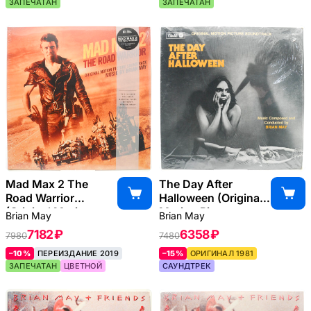
ЗАПЕЧАТАН
ЗАПЕЧАТАН
Mad Max 2 The
The Day After
Road Warrior
Halloween (Original
(Original Motion
Motion Picture
Brian May
Brian May
Picture
Soundtrack)
7182 ₽
6358 ₽
7980
7480
Soundtrack), 1982
(USA), 1981
–10%
ПЕРЕИЗДАНИЕ 2019
–15%
ОРИГИНАЛ 1981
ЗАПЕЧАТАН
ЦВЕТНОЙ
САУНДТРЕК