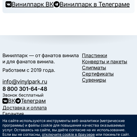
Винилпарк ВК
Винилпарк в Телеграме
Винилпарк — от фанатов винила
Пластинки
и для фанатов винила.
Конверты и пакеты
Слипматы
Работаем с 2019 года.
Сертификаты
Сувениры
info@vinylpark.ru
8 800 301-64-48
Звонок бесплатный
ВК
Телеграм
Доставка и оплата
Гарантия
Контакты
На сайте используются инструменты веб-аналитики (метрические
Статьи
программы) и файлы cookie для повышения качества оказываемых
услуг. Оставаясь на сайте, вы даёте согласие на их использование.
Музыкальный календарь
Если вы не согласны,
отключите cookie в браузере
или покиньте сайт.