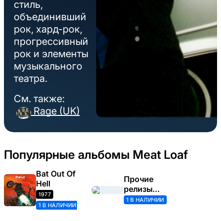
стиль,
объединивший
рок, хард-рок,
прогрессивный
рок и элементы
музыкального
театра.
См. также:
Rage (UK)
Популярные альбомы Meat Loaf
Bat Out Of
Прочие
Hell
релизы
1977
(Meat Loaf)
1 В НАЛИЧИИ
1 В НАЛИЧИИ