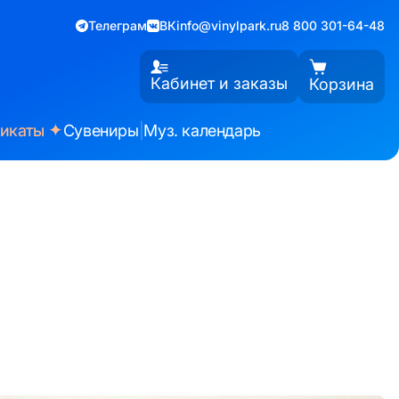
Телеграм
ВК
info@vinylpark.ru
8 800 301-64-48
Кабинет и заказы
Корзина
✦
фикаты
Сувениры
|
Муз. календарь