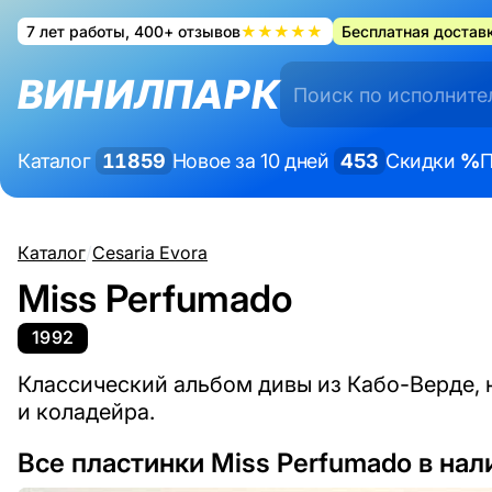
7 лет работы, 400+ отзывов
★★★★★
Бесплатная доставк
ВИНИЛПАРК
Каталог
11859
Новое за 10 дней
453
Скидки
%
П
Каталог
/
Cesaria Evora
Miss Perfumado
1992
Классический альбом дивы из Кабо-Верде,
и коладейра.
Все пластинки Miss Perfumado в нал