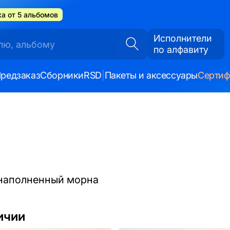
а от 5 альбомов
Исполнители
по алфавиту
редзаказ
Сборники
RSD
|
Пакеты и аксессуары
Серти
 наполненный морна
ичии