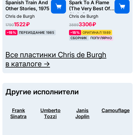
Spanish Train And
Spark To A Flame
Other Stories, 1975
(The Very Best Of
Chris De
Chris de Burgh
Chris de Burgh
Burgh), 1989
1522 ₽
3306 ₽
1790
3889
–15%
ПЕРЕИЗДАНИЕ 1985
–15%
ОРИГИНАЛ 1989
СБОРНИК
ПОПУЛЯРНО
Все пластинки
Chris de Burgh
в каталоге →
Другие исполнители
Frank
Umberto
Janis
Camouflage
Sinatra
Tozzi
Joplin