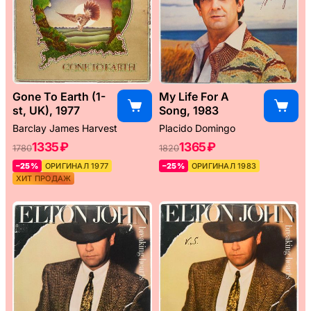
Gone To Earth (1-
My Life For A
st, UK), 1977
Song, 1983
Barclay James Harvest
Placido Domingo
1335 ₽
1365 ₽
1780
1820
–25%
ОРИГИНАЛ 1977
–25%
ОРИГИНАЛ 1983
ХИТ ПРОДАЖ