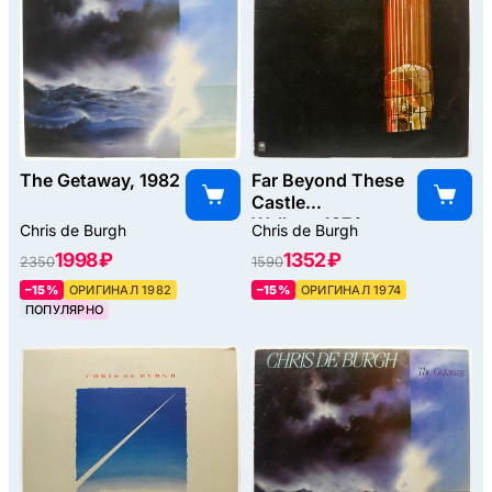
The Getaway, 1982
Far Beyond These
Castle
Walls..., 1974
Chris de Burgh
Chris de Burgh
1998 ₽
1352 ₽
2350
1590
–15%
ОРИГИНАЛ 1982
–15%
ОРИГИНАЛ 1974
ПОПУЛЯРНО