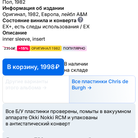
Поп, 1982
Информация об издании
Оригинал, 1982, Европа, лейбл A&M
?
Состояние винила и конверта
EX+, есть следы использования / EX
Описание
inner sleeve, insert
2350₽
−15%
ОРИГИНАЛ 1982
ПОПУЛЯРНО
В наличии
В корзину, 1998 ₽
на складе
Другие варианты
Все пластинки Chris de
этого альбома
→
Burgh →
Все Б/У пластинки проверены, помыты в вакуумном
аппарате Okki Nokki RCM и упакованы
в антистатический конверт