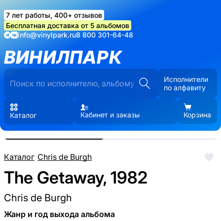
7 лет работы, 400+ отзывов
Бесплатная доставка от 5 альбомов
info@vinylpark.ru
8 800 301-64-48
ВИНИЛПАРК
Исполнители
по алфавиту
Кабинет и заказы
Корзина
Каталог
Реальные фото пластинки.
Нажмите, чтобы увеличить
Каталог
/
Chris de Burgh
The Getaway, 1982
Chris de Burgh
Жанр и год выхода альбома