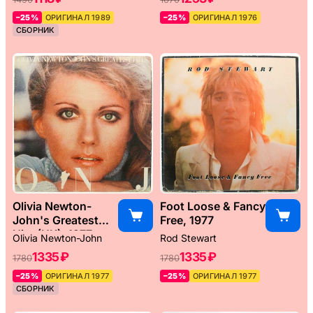
–25%
ОРИГИНАЛ 1989
–25%
ОРИГИНАЛ 1976
СБОРНИК
Olivia Newton-
Foot Loose & Fancy
John's Greatest
Free, 1977
Hits (UK), 1977
Olivia Newton-John
Rod Stewart
1335 ₽
1335 ₽
1780
1780
–25%
ОРИГИНАЛ 1977
–25%
ОРИГИНАЛ 1977
СБОРНИК