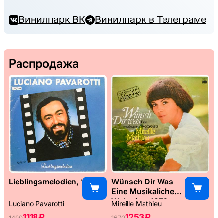
Винилпарк ВК
Винилпарк в Телеграме
Распродажа
Lieblingsmelodien, 1989
Wünsch Dir Was
Eine Musikaliche
Weltreise, 1976
Luciano Pavarotti
Mireille Mathieu
1118 ₽
1253 ₽
1490
1670