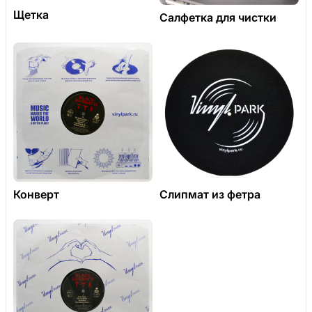
Щетка
Салфетка для чистки
Конверт
Слипмат из фетра