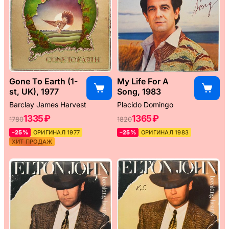
Gone To Earth (1-
My Life For A
st, UK), 1977
Song, 1983
Barclay James Harvest
Placido Domingo
1335 ₽
1365 ₽
1780
1820
–25%
ОРИГИНАЛ 1977
–25%
ОРИГИНАЛ 1983
ХИТ ПРОДАЖ