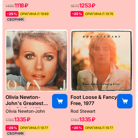
1118 ₽
1253 ₽
1490
1670
–25%
ОРИГИНАЛ 1989
–25%
ОРИГИНАЛ 1976
СБОРНИК
Olivia Newton-
Foot Loose & Fancy
John's Greatest
Free, 1977
Hits (UK), 1977
Olivia Newton-John
Rod Stewart
1335 ₽
1335 ₽
1780
1780
–25%
ОРИГИНАЛ 1977
–25%
ОРИГИНАЛ 1977
СБОРНИК