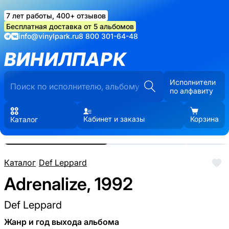
7 лет работы, 400+ отзывов
Бесплатная доставка от 5 альбомов
info@vinylpark.ru
8 800 301-64-48
ВИНИЛПАРК
Исполнители
по алфавиту
Кабинет и заказы
Корзина
Каталог
Реальные фото пластинки.
Нажмите, чтобы увеличить
Каталог
/
Def Leppard
Adrenalize, 1992
Def Leppard
Жанр и год выхода альбома