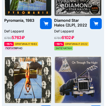
Pyromania, 1983
Diamond Star
Halos (2LP), 2022
Def Leppard
Def Leppard
5763 ₽
6102 ₽
6780
6780
–15%
ОРИГИНАЛ 1983
–10%
ОРИГИНАЛ 2022
ПОПУЛЯРНО
ЗАПЕЧАТАН