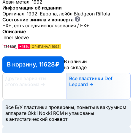
Хеви-метал, 1992
Информация об издании
Оригинал, 1992, Европа, лейбл Bludgeon Riffola
?
Состояние винила и конверта
EX+, есть следы использования / EX+
Описание
inner sleeve
13680₽
−15%
ОРИГИНАЛ 1992
В наличии
В корзину, 11628 ₽
на складе
Другие варианты
Все пластинки Def
этого альбома
→
Leppard →
Все Б/У пластинки проверены, помыты в вакуумном
аппарате Okki Nokki RCM и упакованы
в антистатический конверт