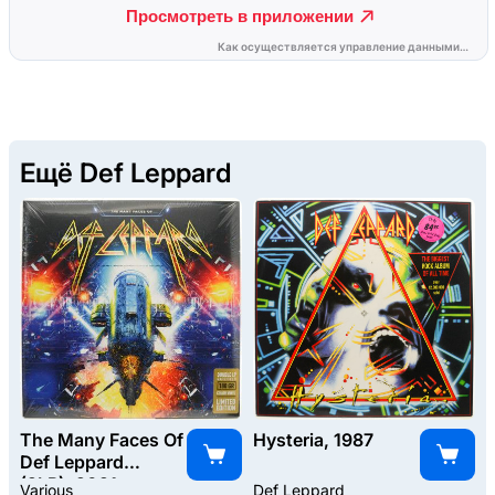
Ещё Def Leppard
The Many Faces Of
Hysteria, 1987
Def Leppard
(2LP), 2021
Various
Def Leppard