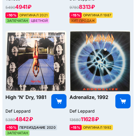
4941 ₽
8313 ₽
5490
9780
–10%
ОРИГИНАЛ 2021
–15%
ОРИГИНАЛ 1987
ЗАПЕЧАТАН
ЦВЕТНОЙ
ХИТ ПРОДАЖ
High 'N' Dry, 1981
Adrenalize, 1992
Def Leppard
Def Leppard
4842 ₽
11628 ₽
5380
13680
–10%
ПЕРЕИЗДАНИЕ 2020
–15%
ОРИГИНАЛ 1992
ЗАПЕЧАТАН