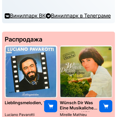
Винилпарк ВК
Винилпарк в Телеграме
Распродажа
Lieblingsmelodien, 1989
Wünsch Dir Was
Eine Musikaliche
Weltreise, 1976
Luciano Pavarotti
Mireille Mathieu