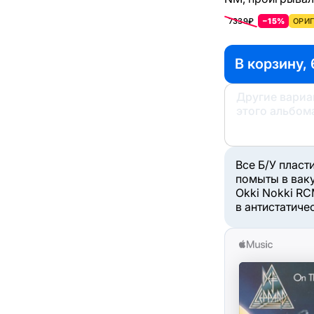
7339₽
−15%
ОРИГ
В корзину, 
Другие вари
этого альбом
Все Б/У пласт
помыты в вак
Okki Nokki RC
в антистатиче