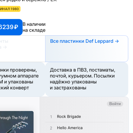
ИНАЛ 1980
В наличии
6239 ₽
на складе
анты
Все пластинки Def Leppard →
а
→
инки проверены,
Доставка в ПВЗ, постаматы,
уумном аппарате
почтой, курьером. Посылки
M и упакованы
надёжно упакованы
ский конверт
и застрахованы