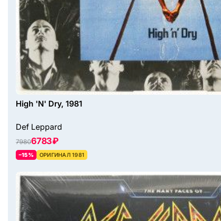
High 'N' Dry, 1981
Def Leppard
6783 ₽
7980
–15%
ОРИГИНАЛ 1981