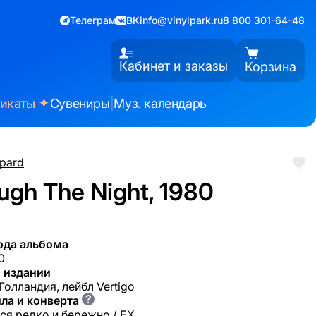
Телеграм
ВК
info@vinylpark.ru
8 800 301-64-48
Кабинет и заказы
Корзина
✦
фикаты
Сувениры
|
Муз. календарь
pard
ugh The Night, 1980
ода альбома
0
 издании
Голландия, лейбл Vertigo
?
ла и конверта
ся редко и бережно / EX