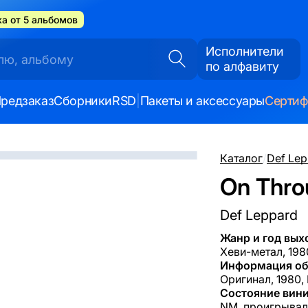
а от 5 альбомов
Исполнители
по алфавиту
редзаказ
Сборники
RSD
|
Пакеты и аксессуары
Серти
Каталог
/
Def Lep
On Thro
Def Leppard
Жанр и год вых
Хеви-метал, 198
Информация об
Оригинал, 1980, 
Состояние вини
NM, проигрывал