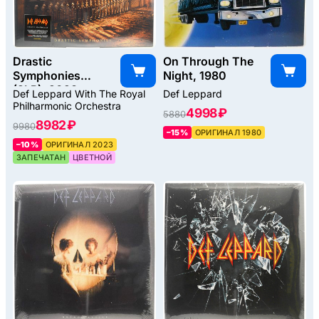
Drastic
On Through The
Symphonies
Night, 1980
(2LP), 2023
Def Leppard With The Royal
Def Leppard
Philharmonic Orchestra
4998 ₽
5880
8982 ₽
9980
–15%
ОРИГИНАЛ 1980
–10%
ОРИГИНАЛ 2023
ЗАПЕЧАТАН
ЦВЕТНОЙ