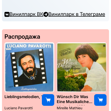
Винилпарк ВК
Винилпарк в Телеграме
Распродажа
Lieblingsmelodien, 1989
Wünsch Dir Was
Eine Musikaliche
Weltreise, 1976
Luciano Pavarotti
Mireille Mathieu