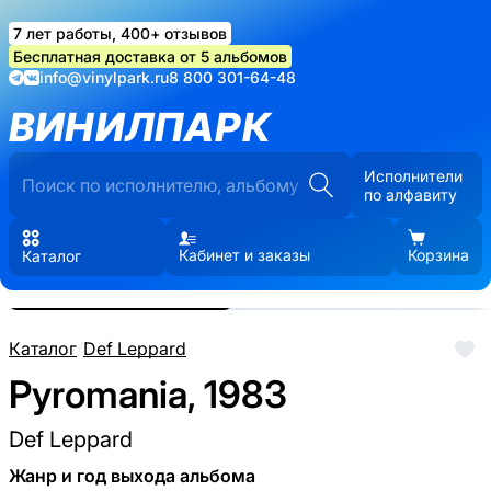
7 лет работы, 400+ отзывов
Бесплатная доставка от 5 альбомов
info@vinylpark.ru
8 800 301-64-48
ВИНИЛПАРК
Исполнители
по алфавиту
Кабинет и заказы
Корзина
Каталог
Реальные фото пластинки.
Нажмите, чтобы увеличить
Каталог
/
Def Leppard
Pyromania, 1983
Def Leppard
Жанр и год выхода альбома