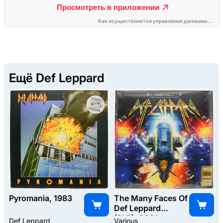
Ещё Def Leppard
Pyromania, 1983
The Many Faces Of
Def Leppard
(2LP), 2021
Def Leppard
Various