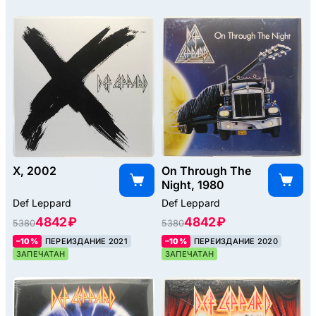
X, 2002
On Through The
Night, 1980
Def Leppard
Def Leppard
4842 ₽
4842 ₽
5380
5380
–10%
ПЕРЕИЗДАНИЕ 2021
–10%
ПЕРЕИЗДАНИЕ 2020
ЗАПЕЧАТАН
ЗАПЕЧАТАН