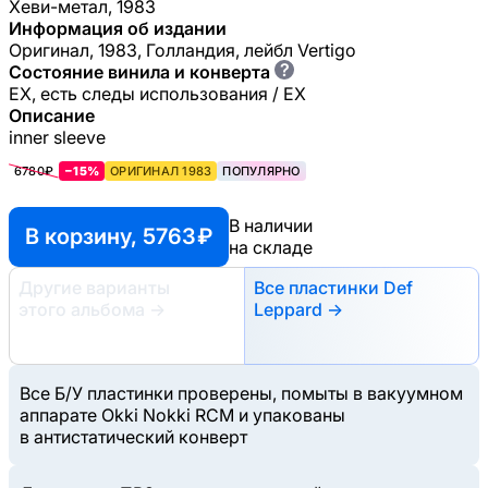
Хеви-метал, 1983
Информация об издании
Оригинал, 1983, Голландия, лейбл Vertigo
?
Состояние винила и конверта
EX, есть следы использования / EX
Описание
inner sleeve
6780₽
−15%
ОРИГИНАЛ 1983
ПОПУЛЯРНО
В наличии
В корзину, 5763 ₽
на складе
Другие варианты
Все пластинки Def
этого альбома
→
Leppard →
Все Б/У пластинки проверены, помыты в вакуумном
аппарате Okki Nokki RCM и упакованы
в антистатический конверт