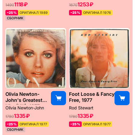
1118 ₽
1253 ₽
1490
1670
–25%
ОРИГИНАЛ 1989
–25%
ОРИГИНАЛ 1976
СБОРНИК
Olivia Newton-
Foot Loose & Fancy
John's Greatest
Free, 1977
Hits (UK), 1977
Olivia Newton-John
Rod Stewart
1335 ₽
1335 ₽
1780
1780
–25%
ОРИГИНАЛ 1977
–25%
ОРИГИНАЛ 1977
СБОРНИК