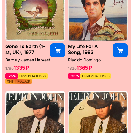
Gone To Earth (1-
My Life For A
st, UK), 1977
Song, 1983
Barclay James Harvest
Placido Domingo
1335 ₽
1365 ₽
1780
1820
–25%
ОРИГИНАЛ 1977
–25%
ОРИГИНАЛ 1983
ХИТ ПРОДАЖ