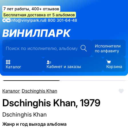
7 лет работы, 400+ отзывов
Бесплатная доставка от 5 альбомов
info@vinylpark.ru
8 800 301-64-48
ВИНИЛПАРК
Исполнители
по алфавиту
Кабинет и заказы
Корзина
Каталог
Реальные фото пластинки.
Нажмите, чтобы увеличить
Каталог
/
Dschinghis Khan
Dschinghis Khan, 1979
Dschinghis Khan
Жанр и год выхода альбома