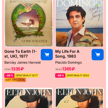
Gone To Earth (1-
My Life For A
st, UK), 1977
Song, 1983
Barclay James Harvest
Placido Domingo
1335 ₽
1365 ₽
1780
1820
–25%
ОРИГИНАЛ 1977
–25%
ОРИГИНАЛ 1983
ХИТ ПРОДАЖ