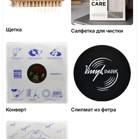
Щетка
Салфетка для чистки
Конверт
Слипмат из фетра