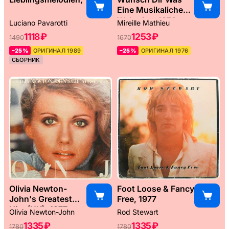
Eine Musikaliche
Weltreise, 1976
Luciano Pavarotti
Mireille Mathieu
1118 ₽
1253 ₽
1490
1670
–25%
ОРИГИНАЛ 1989
–25%
ОРИГИНАЛ 1976
СБОРНИК
Olivia Newton-
Foot Loose & Fancy
John's Greatest
Free, 1977
Hits (UK), 1977
Olivia Newton-John
Rod Stewart
1335 ₽
1335 ₽
1780
1780