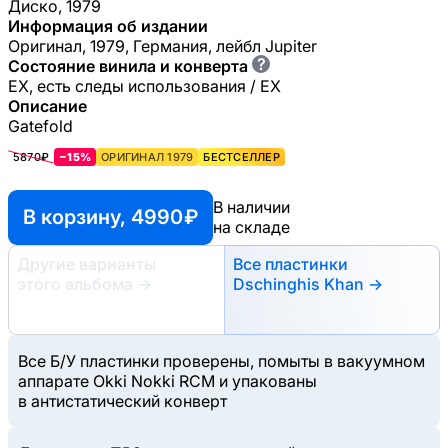
Диско, 1979
Информация об издании
Оригинал, 1979, Германия, лейбл Jupiter
?
Состояние винила и конверта
EX, есть следы использования / EX
Описание
Gatefold
5870₽
−15%
ОРИГИНАЛ 1979
БЕСТСЕЛЛЕР
В наличии
В корзину, 4990 ₽
на складе
Другие варианты
Все пластинки
этого альбома
→
Dschinghis Khan →
Все Б/У пластинки проверены, помыты в вакуумном
аппарате Okki Nokki RCM и упакованы
в антистатический конверт