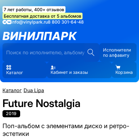
7 лет работы, 400+ отзывов
Бесплатная доставка от 5 альбомов
info@vinylpark.ru
8 800 301-64-48
ВИНИЛПАРК
Исполнители
по алфавиту
Кабинет и заказы
Корзина
Каталог
Каталог
/
Dua Lipa
Future Nostalgia
2019
Поп-альбом с элементами диско и ретро-
эстетики