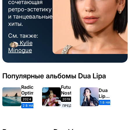
сочетающая
ретро-эстетику
и танцевальные
хиты.
См. также:
Kylie
Minogue
Популярные альбомы Dua Lipa
Radical
Future
Dua
Optimism
Nostalgia
Lipa
2024
2019
(2017)
1 В НАЛИЧИИ
2 В НАЛИЧИИ
ПРЕДЗАКАЗ