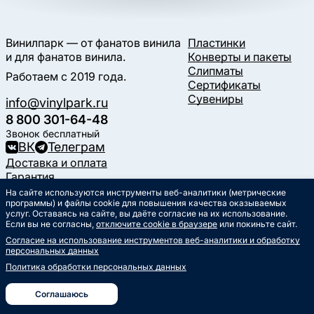
Винилпарк — от фанатов винила
Пластинки
и для фанатов винила.
Конверты и пакеты
Слипматы
Работаем с 2019 года.
Сертификаты
Сувениры
info@vinylpark.ru
8 800 301-64-48
Звонок бесплатный
ВК
Телеграм
Доставка и оплата
Гарантия
Контакты
На сайте используются инструменты веб-аналитики (метрические
Статьи
программы) и файлы cookie для повышения качества оказываемых
услуг. Оставаясь на сайте, вы даёте согласие на их использование.
Музыкальный календарь
Если вы не согласны,
отключите cookie в браузере
или покиньте сайт.
Документы
Согласие на использование инструментов веб-аналитики и обработку
Публичная оферта
персональных данных
Политика обработки
персональных данных
Политика обработки персональных данных
Согласие на обработку
персональных данных
Соглашаюсь