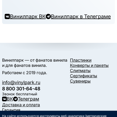
Винилпарк ВК
Винилпарк в Телеграме
Винилпарк — от фанатов винила
Пластинки
и для фанатов винила.
Конверты и пакеты
Слипматы
Работаем с 2019 года.
Сертификаты
Сувениры
info@vinylpark.ru
8 800 301-64-48
Звонок бесплатный
ВК
Телеграм
Доставка и оплата
Гарантия
Контакты
На сайте используются инструменты веб-аналитики (метрические