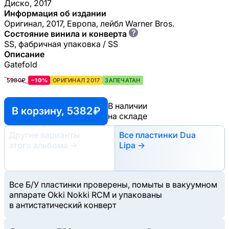
Диско, 2017
Информация об издании
Оригинал, 2017, Европа, лейбл Warner Bros.
?
Состояние винила и конверта
SS, фабричная упаковка / SS
Описание
Gatefold
5980₽
−10%
ОРИГИНАЛ 2017
ЗАПЕЧАТАН
В наличии
В корзину, 5382 ₽
на складе
Другие варианты
Все пластинки Dua
этого альбома
→
Lipa →
Все Б/У пластинки проверены, помыты в вакуумном
аппарате Okki Nokki RCM и упакованы
в антистатический конверт