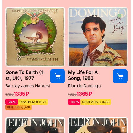
Gone To Earth (1-
My Life For A
st, UK), 1977
Song, 1983
Barclay James Harvest
Placido Domingo
1335 ₽
1365 ₽
1780
1820
–25%
ОРИГИНАЛ 1977
–25%
ОРИГИНАЛ 1983
ХИТ ПРОДАЖ