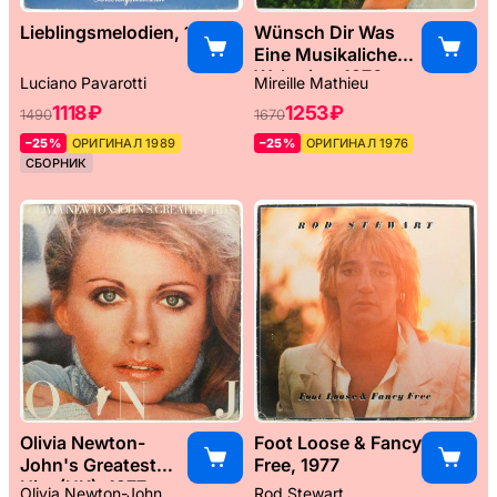
Lieblingsmelodien, 1989
Wünsch Dir Was
Eine Musikaliche
Weltreise, 1976
Luciano Pavarotti
Mireille Mathieu
1118 ₽
1253 ₽
1490
1670
–25%
ОРИГИНАЛ 1989
–25%
ОРИГИНАЛ 1976
СБОРНИК
Olivia Newton-
Foot Loose & Fancy
John's Greatest
Free, 1977
Hits (UK), 1977
Olivia Newton-John
Rod Stewart