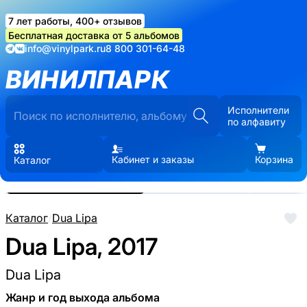
7 лет работы, 400+ отзывов
Бесплатная доставка от 5 альбомов
info@vinylpark.ru
8 800 301-64-48
ВИНИЛПАРК
Исполнители
по алфавиту
Кабинет и заказы
Корзина
Каталог
Реальные фото пластинки.
Нажмите, чтобы увеличить
Каталог
/
Dua Lipa
Dua Lipa, 2017
Dua Lipa
Жанр и год выхода альбома