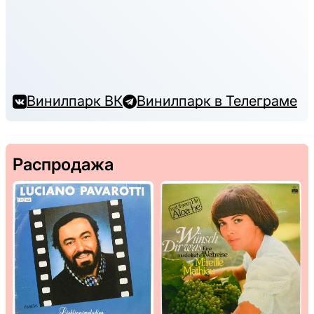
Винилпарк ВК
Винилпарк в Телеграме
Распродажа