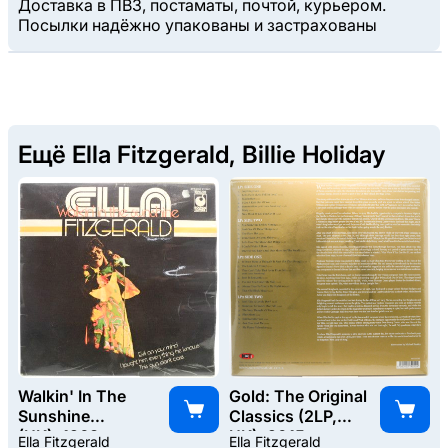
Доставка в ПВЗ, постаматы, почтой, курьером.
Посылки надёжно упакованы и застрахованы
Ещё Ella Fitzgerald, Billie Holiday
Walkin' In The
Gold: The Original
Sunshine
Classics (2LP,
(UK), 1968
UK), 2015
Ella Fitzgerald
Ella Fitzgerald