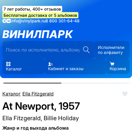
7 лет работы, 400+ отзывов
Бесплатная доставка от 5 альбомов
info@vinylpark.ru
8 800 301-64-48
ВИНИЛПАРК
Исполнители
по алфавиту
Кабинет и заказы
Корзина
Каталог
Реальные фото пластинки.
Нажмите, чтобы увеличить
Каталог
/
Ella Fitzgerald
At Newport, 1957
Ella Fitzgerald, Billie Holiday
Жанр и год выхода альбома