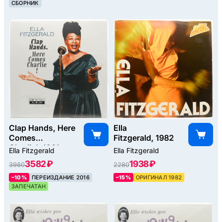
СБОРНИК
Clap Hands, Here
Ella
Comes
Fitzgerald, 1982
Charlie!, 1961
Ella Fitzgerald
Ella Fitzgerald
3582 ₽
1938 ₽
3980
2280
–10%
ПЕРЕИЗДАНИЕ 2016
–15%
ОРИГИНАЛ 1982
ЗАПЕЧАТАН