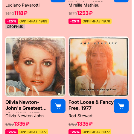
Weltreise, 1976
Luciano Pavarotti
Mireille Mathieu
1118 ₽
1253 ₽
1490
1670
–25%
ОРИГИНАЛ 1989
–25%
ОРИГИНАЛ 1976
СБОРНИК
Olivia Newton-
Foot Loose & Fancy
John's Greatest
Free, 1977
Hits (UK), 1977
Olivia Newton-John
Rod Stewart
1335 ₽
1335 ₽
1780
1780
–25%
ОРИГИНАЛ 1977
–25%
ОРИГИНАЛ 1977