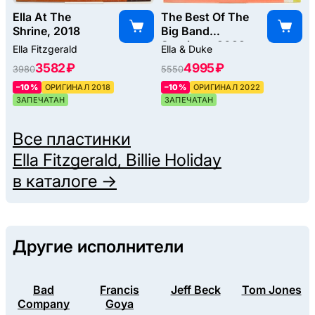
Ella At The
The Best Of The
Shrine, 2018
Big Band
Sessions, 2022
Ella Fitzgerald
Ella & Duke
3582 ₽
4995 ₽
3980
5550
–10%
ОРИГИНАЛ 2018
–10%
ОРИГИНАЛ 2022
ЗАПЕЧАТАН
ЗАПЕЧАТАН
Все пластинки
Ella Fitzgerald, Billie Holiday
в каталоге →
Другие исполнители
Bad
Francis
Jeff Beck
Tom Jones
Company
Goya