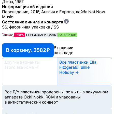
Джаз, 1957
Информация об издании
Переиздание, 2016, Англия и Европа, лейбл Not Now
Music
?
Состояние винила и конверта
SS, фабричная упаковка / SS
3980₽
−10%
ПЕРЕИЗДАНИЕ 2016
ЗАПЕЧАТАН
В наличии
В корзину, 3582 ₽
на складе
Другие варианты
Все пластинки Ella
этого альбома
→
Fitzgerald, Billie
Holiday →
Все Б/У пластинки проверены, помыты в вакуумном
аппарате Okki Nokki RCM и упакованы
в антистатический конверт