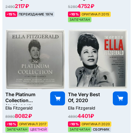
2117 ₽
4752 ₽
2490
5280
–15%
ПЕРЕИЗДАНИЕ 1974
–10%
ОРИГИНАЛ 2015
ЗАПЕЧАТАН
The Platinum
The Very Best
Collection
Of, 2020
(3LP), 2017
Ella Fitzgerald
Ella Fitzgerald
8082 ₽
4401 ₽
8980
4890
–10%
ОРИГИНАЛ 2017
–10%
ОРИГИНАЛ 2020
ЗАПЕЧАТАН
ЦВЕТНОЙ
ЗАПЕЧАТАН
СБОРНИК