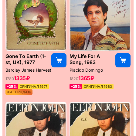
Gone To Earth (1-
My Life For A
st, UK), 1977
Song, 1983
Barclay James Harvest
Placido Domingo
1335 ₽
1365 ₽
1780
1820
–25%
ОРИГИНАЛ 1977
–25%
ОРИГИНАЛ 1983
ХИТ ПРОДАЖ