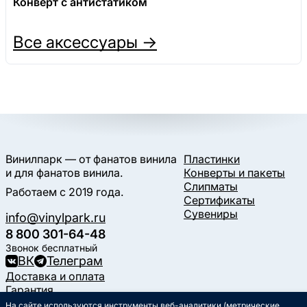
Конверт с антистатиком
Все аксессуары →
Винилпарк — от фанатов винила
Пластинки
и для фанатов винила.
Конверты и пакеты
Слипматы
Работаем с 2019 года.
Сертификаты
Сувениры
info@vinylpark.ru
8 800 301-64-48
Звонок бесплатный
ВК
Телеграм
Доставка и оплата
Гарантия
Контакты
На сайте используются инструменты веб-аналитики (метрические