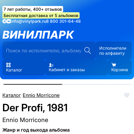
7 лет работы, 400+ отзывов
Бесплатная доставка от 5 альбомов
info@vinylpark.ru
8 800 301-64-48
ВИНИЛПАРК
Исполнители
по алфавиту
Кабинет и заказы
Корзина
Каталог
Реальные фото пластинки.
Нажмите, чтобы увеличить
Каталог
/
Ennio Morricone
Der Profi, 1981
Ennio Morricone
Жанр и год выхода альбома