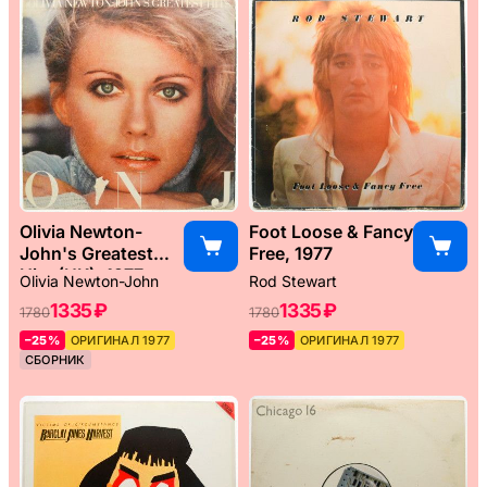
Olivia Newton-
Foot Loose & Fancy
John's Greatest
Free, 1977
Hits (UK), 1977
Olivia Newton-John
Rod Stewart
1335 ₽
1335 ₽
1780
1780
–25%
ОРИГИНАЛ 1977
–25%
ОРИГИНАЛ 1977
СБОРНИК