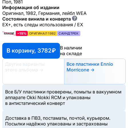
Поп, 1981
Информация об издании
Оригинал, 1982, Германия, лейбл WEA
?
Состояние винила и конверта
EX+, есть следы использования / EX
4449₽
−15%
ОРИГИНАЛ 1982
САУНДТРЕК
В наличии
В корзину, 3782 ₽
на складе
Другие варианты
Все пластинки Ennio
этого альбома
→
Morricone →
Все Б/У пластинки проверены, помыты в вакуумном
аппарате Okki Nokki RCM и упакованы
в антистатический конверт
Доставка в ПВЗ, постаматы, почтой, курьером.
Посылки надёжно упакованы и застрахованы