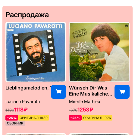
Распродажа
Lieblingsmelodien, 1989
Wünsch Dir Was
Eine Musikaliche
Weltreise, 1976
Luciano Pavarotti
Mireille Mathieu
1118 ₽
1253 ₽
1490
1670
–25%
ОРИГИНАЛ 1989
–25%
ОРИГИНАЛ 1976
СБОРНИК