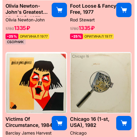
Olivia Newton-
Foot Loose & Fancy
John's Greatest
Free, 1977
Hits (UK), 1977
Olivia Newton-John
Rod Stewart
1335 ₽
1335 ₽
1780
1780
–25%
ОРИГИНАЛ 1977
–25%
ОРИГИНАЛ 1977
СБОРНИК
Victims Of
Chicago 16 (1-st,
Circumstance, 1984
USA), 1982
Barclay James Harvest
Chicago