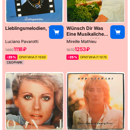
Lieblingsmelodien, 1989
Wünsch Dir Was
Eine Musikaliche
Weltreise, 1976
Luciano Pavarotti
Mireille Mathieu
1118 ₽
1253 ₽
1490
1670
–25%
ОРИГИНАЛ 1989
–25%
ОРИГИНАЛ 1976
СБОРНИК