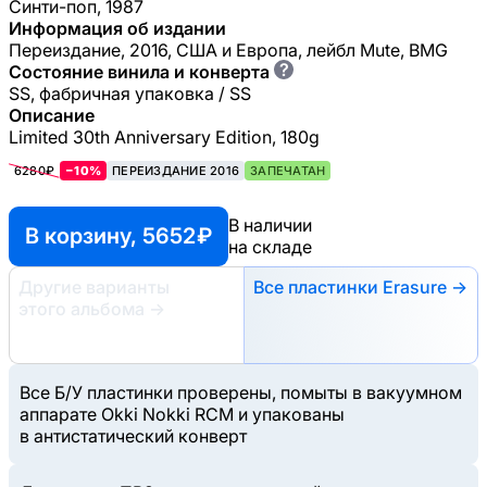
Синти-поп, 1987
Информация об издании
Переиздание, 2016, США и Европа, лейбл Mute, BMG
?
Состояние винила и конверта
SS, фабричная упаковка / SS
Описание
Limited 30th Anniversary Edition, 180g
6280₽
−10%
ПЕРЕИЗДАНИЕ 2016
ЗАПЕЧАТАН
В наличии
В корзину, 5652 ₽
на складе
Другие варианты
Все пластинки Erasure →
этого альбома
→
Все Б/У пластинки проверены, помыты в вакуумном
аппарате Okki Nokki RCM и упакованы
в антистатический конверт