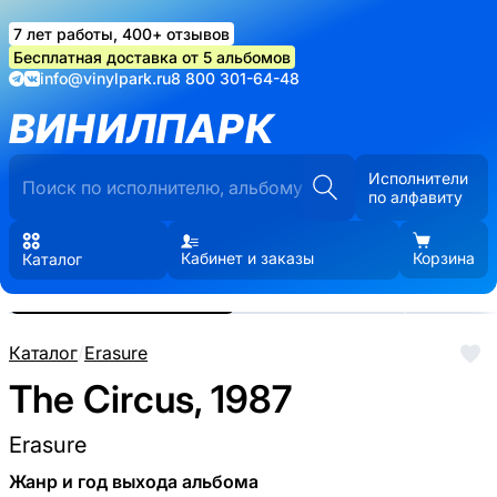
7 лет работы, 400+ отзывов
Бесплатная доставка от 5 альбомов
info@vinylpark.ru
8 800 301-64-48
ВИНИЛПАРК
Исполнители
по алфавиту
Кабинет и заказы
Корзина
Каталог
Реальные фото пластинки.
Нажмите, чтобы увеличить
Каталог
/
Erasure
The Circus, 1987
Erasure
Жанр и год выхода альбома