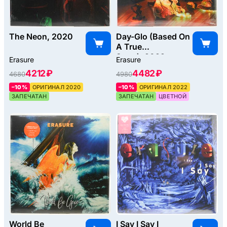
The Neon, 2020
Day-Glo (Based On
A True
Story), 2022
Erasure
Erasure
4212 ₽
4482 ₽
4680
4980
–10%
ОРИГИНАЛ 2020
–10%
ОРИГИНАЛ 2022
ЗАПЕЧАТАН
ЗАПЕЧАТАН
ЦВЕТНОЙ
World Be
I Say I Say I