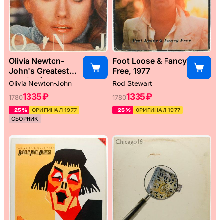
Olivia Newton-
Foot Loose & Fancy
John's Greatest
Free, 1977
Hits (UK), 1977
Olivia Newton-John
Rod Stewart
1335 ₽
1335 ₽
1780
1780
–25%
ОРИГИНАЛ 1977
–25%
ОРИГИНАЛ 1977
СБОРНИК