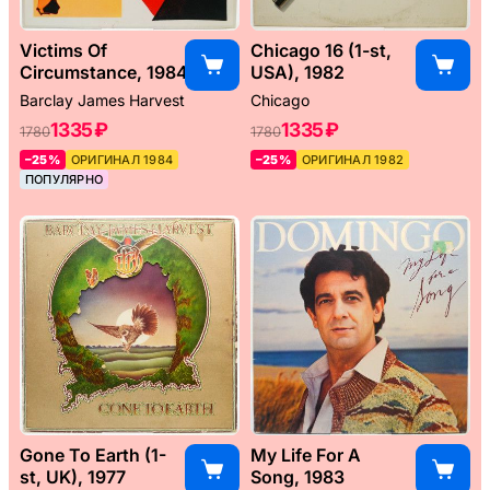
Victims Of
Chicago 16 (1-st,
Circumstance, 1984
USA), 1982
Barclay James Harvest
Chicago
1335 ₽
1335 ₽
1780
1780
–25%
ОРИГИНАЛ 1984
–25%
ОРИГИНАЛ 1982
ПОПУЛЯРНО
Gone To Earth (1-
My Life For A
st, UK), 1977
Song, 1983