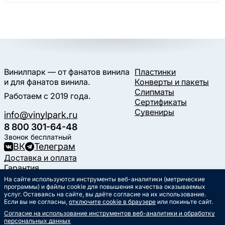
Винилпарк — от фанатов винила
Пластинки
и для фанатов винила.
Конверты и пакеты
Слипматы
Работаем с 2019 года.
Сертификаты
Сувениры
info@vinylpark.ru
8 800 301-64-48
Звонок бесплатный
ВК
Телеграм
Доставка и оплата
Гарантия
Контакты
На сайте используются инструменты веб-аналитики (метрические
программы) и файлы cookie для повышения качества оказываемых
Статьи
услуг. Оставаясь на сайте, вы даёте согласие на их использование.
Музыкальный календарь
Если вы не согласны,
отключите cookie в браузере
или покиньте сайт.
Документы
Согласие на использование инструментов веб-аналитики и обработку
Публичная оферта
персональных данных