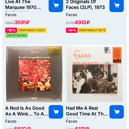
Live At The
2 Originals Of
Marquee 1970
Faces (2LP), 1973
(UK), 2021
Faces
Faces
3591 ₽
4913 ₽
3990
5779
–10%
ОРИГИНАЛ 2021
–15%
ОРИГИНАЛ 1973
ЗАПЕЧАТАН
A Nod Is As Good
Had Me A Real
As A Wink... To A
Good Time At The
Blind Horse, 1971
BBC (In Session &
Faces
Faces
In Concert 1971-
5832 ₽
5112 ₽