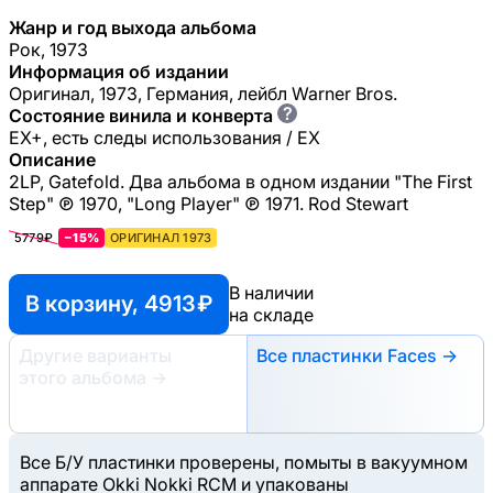
Жанр и год выхода альбома
Рок, 1973
Информация об издании
Оригинал, 1973, Германия, лейбл Warner Bros.
?
Состояние винила и конверта
EX+, есть следы использования / EX
Описание
2LP, Gatefold. Два альбома в одном издании "The First
Step" ℗ 1970, "Long Player" ℗ 1971. Rod Stewart
5779₽
−15%
ОРИГИНАЛ 1973
В наличии
В корзину, 4913 ₽
на складе
Другие варианты
Все пластинки Faces →
этого альбома
→
Все Б/У пластинки проверены, помыты в вакуумном
аппарате Okki Nokki RCM и упакованы