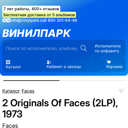
7 лет работы, 400+ отзывов
Бесплатная доставка от 5 альбомов
info@vinylpark.ru
8 800 301-64-48
ВИНИЛПАРК
Исполнители
по алфавиту
Кабинет и заказы
Корзина
Каталог
Реальные фото пластинки.
Нажмите, чтобы увеличить
Каталог
/
Faces
2 Originals Of Faces (2LP),
1973
Faces