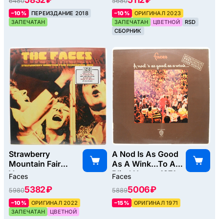
6480
5680
1973), 2023
–10%
ПЕРЕИЗДАНИЕ 2018
–10%
ОРИГИНАЛ 2023
ЗАПЕЧАТАН
ЗАПЕЧАТАН
ЦВЕТНОЙ
RSD
СБОРНИК
Strawberry
A Nod Is As Good
Mountain Fair
As A Wink...To A
Vancouver,
Blind Horse, 1971
Faces
Faces
1970, 2022
5382 ₽
5006 ₽
5980
5889
–10%
ОРИГИНАЛ 2022
–15%
ОРИГИНАЛ 1971
ЗАПЕЧАТАН
ЦВЕТНОЙ