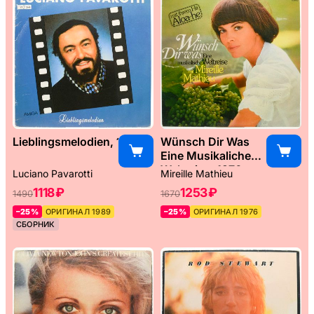
Lieblingsmelodien, 1989
Wünsch Dir Was
Eine Musikaliche
Weltreise, 1976
Luciano Pavarotti
Mireille Mathieu
1118 ₽
1253 ₽
1490
1670
–25%
ОРИГИНАЛ 1989
–25%
ОРИГИНАЛ 1976
СБОРНИК