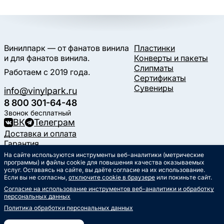
Винилпарк — от фанатов винила
Пластинки
и для фанатов винила.
Конверты и пакеты
Слипматы
Работаем с 2019 года.
Сертификаты
Сувениры
info@vinylpark.ru
8 800 301-64-48
Звонок бесплатный
ВК
Телеграм
Доставка и оплата
Гарантия
Контакты
На сайте используются инструменты веб-аналитики (метрические
Статьи
программы) и файлы cookie для повышения качества оказываемых
услуг. Оставаясь на сайте, вы даёте согласие на их использование.
Музыкальный календарь
Если вы не согласны,
отключите cookie в браузере
или покиньте сайт.
Документы
Согласие на использование инструментов веб-аналитики и обработку
Публичная оферта
персональных данных
Политика обработки
персональных данных
Политика обработки персональных данных
Согласие на обработку
персональных данных