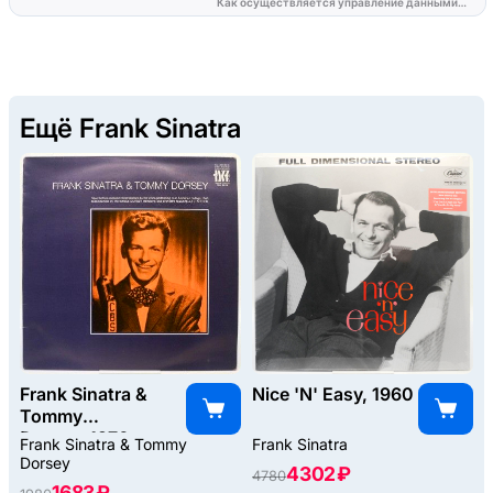
Ещё Frank Sinatra
Frank Sinatra &
Nice 'N' Easy, 1960
Tommy
Dorsey, 1976
Frank Sinatra & Tommy
Frank Sinatra
Dorsey
4302 ₽
4780
1683 ₽