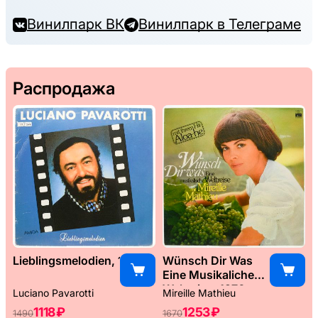
Винилпарк ВК
Винилпарк в Телеграме
Распродажа
Lieblingsmelodien, 1989
Wünsch Dir Was
Eine Musikaliche
Weltreise, 1976
Luciano Pavarotti
Mireille Mathieu
1118 ₽
1253 ₽
1490
1670