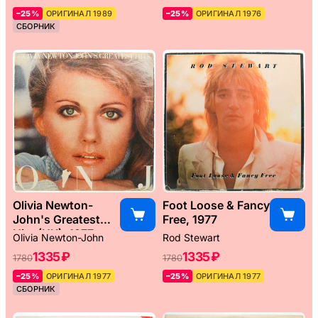
–25%
ОРИГИНАЛ 1989
–25%
ОРИГИНАЛ 1976
СБОРНИК
Olivia Newton-
Foot Loose & Fancy
John's Greatest
Free, 1977
Hits (UK), 1977
Olivia Newton-John
Rod Stewart
1335 ₽
1335 ₽
1780
1780
–25%
ОРИГИНАЛ 1977
–25%
ОРИГИНАЛ 1977
СБОРНИК