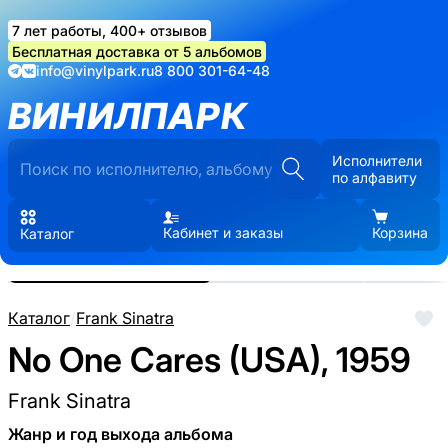
7 лет работы, 400+ отзывов
Бесплатная доставка от 5 альбомов
info@vinylpark.ru
8 800 301-64-48
ВИНИЛПАРК
Исполнители
по алфавиту
Кабинет и заказы
Корзина
Каталог
Реальные фото пластинки.
Нажмите, чтобы увеличить
Каталог
/
Frank Sinatra
No One Cares (USA), 1959
Frank Sinatra
Жанр и год выхода альбома