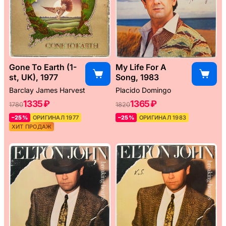
Gone To Earth (1-
My Life For A
st, UK), 1977
Song, 1983
Barclay James Harvest
Placido Domingo
1335 ₽
1365 ₽
1780
1820
–25%
ОРИГИНАЛ 1977
–25%
ОРИГИНАЛ 1983
ХИТ ПРОДАЖ