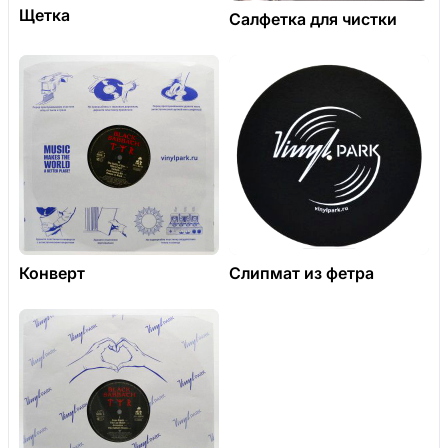
Щетка
Салфетка для чистки
Конверт
Слипмат из фетра