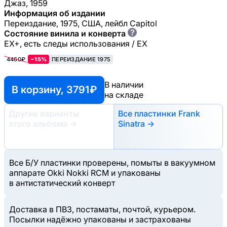
Джаз, 1959
Информация об издании
Переиздание, 1975, США, лейбл Capitol
?
Состояние винила и конверта
EX+, есть следы использования / EX
4460₽
−15%
ПЕРЕИЗДАНИЕ 1975
В наличии
В корзину, 3791 ₽
на складе
Другие варианты
Все пластинки Frank
этого альбома
→
Sinatra →
Все Б/У пластинки проверены, помыты в вакуумном
аппарате Okki Nokki RCM и упакованы
в антистатический конверт
Доставка в ПВЗ, постаматы, почтой, курьером.
Посылки надёжно упакованы и застрахованы