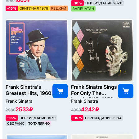
1980
–10%
ПЕРЕИЗДАНИЕ 2020
–15%
ОРИГИНАЛ 1976
РЕДКИЙ
ЗАПЕЧАТАН
Frank Sinatra's
Frank Sinatra Sings
Greatest Hits, 1960
For Only The
Lonely (UK), 1958
Frank Sinatra
Frank Sinatra
2533 ₽
4242 ₽
2980
4990
–15%
ПЕРЕИЗДАНИЕ 1970
–15%
ПЕРЕИЗДАНИЕ 1984
СБОРНИК
ПОПУЛЯРНО