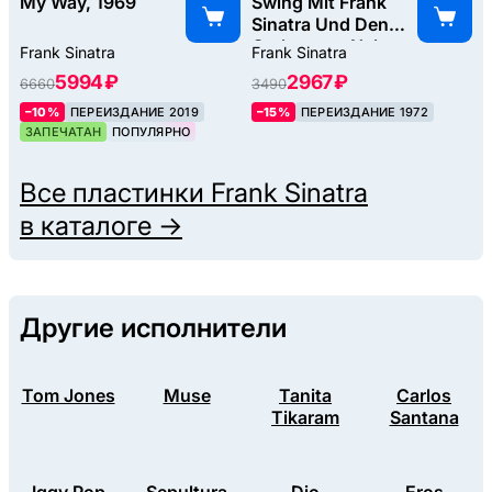
My Way, 1969
Swing Mit Frank
Sinatra Und Den
Orchestern Nelson
Frank Sinatra
Frank Sinatra
Riddle Und Billy
5994 ₽
2967 ₽
6660
3490
May, 1963
–10%
ПЕРЕИЗДАНИЕ 2019
–15%
ПЕРЕИЗДАНИЕ 1972
ЗАПЕЧАТАН
ПОПУЛЯРНО
Все пластинки
Frank Sinatra
в каталоге →
Другие исполнители
Tom Jones
Muse
Tanita
Carlos
Tikaram
Santana