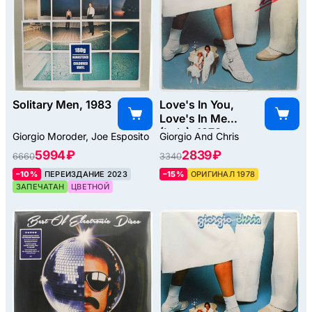
Solitary Men, 1983
Love's In You,
Love's In Me
(Italy), 1978
Giorgio Moroder, Joe Esposito
Giorgio And Chris
5994 ₽
2839 ₽
6660
3340
–10%
ПЕРЕИЗДАНИЕ 2023
–15%
ОРИГИНАЛ 1978
ЗАПЕЧАТАН
ЦВЕТНОЙ