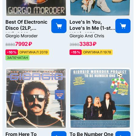
Best Of Electronic
Love's In You,
Disco (2LP,
Love's In Me (1-st,
UK), 2019
USA), 1978
Giorgio Moroder
Giorgio And Chris
7992 ₽
3383 ₽
8880
3980
–10%
ОРИГИНАЛ 2019
–15%
ОРИГИНАЛ 1978
ЗАПЕЧАТАН
From Here To
To Be Number One