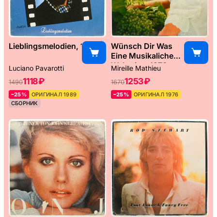
Lieblingsmelodien, 1989
Wünsch Dir Was
Eine Musikaliche
Weltreise, 1976
Luciano Pavarotti
Mireille Mathieu
1118 ₽
1253 ₽
1490
1670
–25%
ОРИГИНАЛ 1989
–25%
ОРИГИНАЛ 1976
СБОРНИК