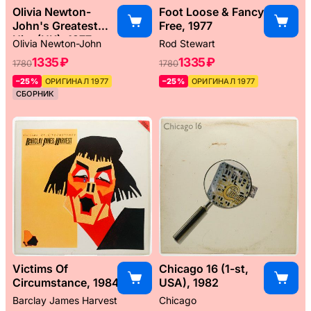
Olivia Newton-
Foot Loose & Fancy
John's Greatest
Free, 1977
Hits (UK), 1977
Olivia Newton-John
Rod Stewart
1335 ₽
1335 ₽
1780
1780
–25%
ОРИГИНАЛ 1977
–25%
ОРИГИНАЛ 1977
СБОРНИК
Victims Of
Chicago 16 (1-st,
Circumstance, 1984
USA), 1982
Barclay James Harvest
Chicago