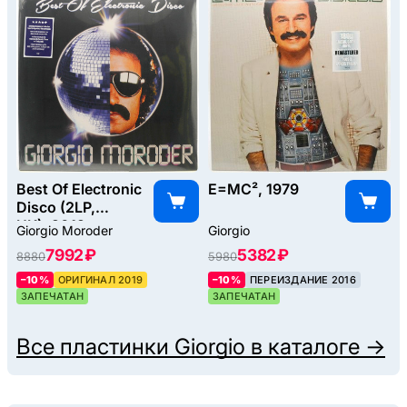
Best Of Electronic
E=MC², 1979
Disco (2LP,
UK), 2019
Giorgio Moroder
Giorgio
7992 ₽
5382 ₽
8880
5980
–10%
ОРИГИНАЛ 2019
–10%
ПЕРЕИЗДАНИЕ 2016
ЗАПЕЧАТАН
ЗАПЕЧАТАН
Все пластинки
Giorgio
в каталоге →