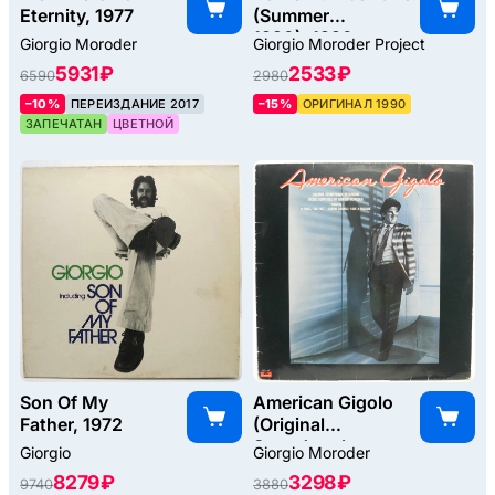
Eternity, 1977
(Summer
1990), 1990
Giorgio Moroder
Giorgio Moroder Project
5931 ₽
2533 ₽
6590
2980
–10%
ПЕРЕИЗДАНИЕ 2017
–15%
ОРИГИНАЛ 1990
ЗАПЕЧАТАН
ЦВЕТНОЙ
Son Of My
American Gigolo
Father, 1972
(Original
Soundtrack
Giorgio
Giorgio Moroder
Recording), 1980
8279 ₽
3298 ₽
9740
3880