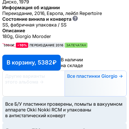
Диско, 1979
Информация об издании
Переиздание, 2016, Европа, лейбл Repertoire
?
Состояние винила и конверта
SS, фабричная упаковка / SS
Описание
180g, Giorgio Moroder
5980₽
−10%
ПЕРЕИЗДАНИЕ 2016
ЗАПЕЧАТАН
В наличии
В корзину, 5382 ₽
на складе
Другие варианты
Все пластинки Giorgio →
этого альбома
→
Все Б/У пластинки проверены, помыты в вакуумном
аппарате Okki Nokki RCM и упакованы
в антистатический конверт