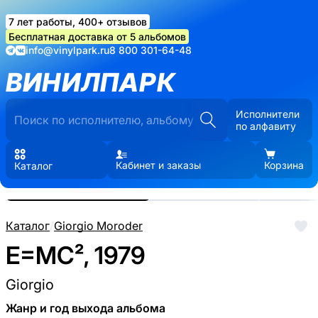
7 лет работы, 400+ отзывов
Бесплатная доставка от 5 альбомов
info@vinylpark.ru
8 800 301-64-48
ВИНИЛПАРК
Исполнители
по алфавиту
Кабинет и заказы
Корзина
Каталог
Реальные фото пластинки.
Нажмите, чтобы увеличить
Каталог
/
Giorgio Moroder
E=MC², 1979
Giorgio
Жанр и год выхода альбома