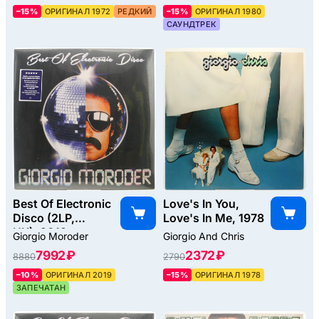
–15%
ОРИГИНАЛ 1972
РЕДКИЙ
–15%
ОРИГИНАЛ 1980
САУНДТРЕК
Best Of Electronic
Love's In You,
Disco (2LP,
Love's In Me, 1978
UK), 2019
Giorgio Moroder
Giorgio And Chris
7992 ₽
2372 ₽
8880
2790
–10%
ОРИГИНАЛ 2019
–15%
ОРИГИНАЛ 1978
ЗАПЕЧАТАН