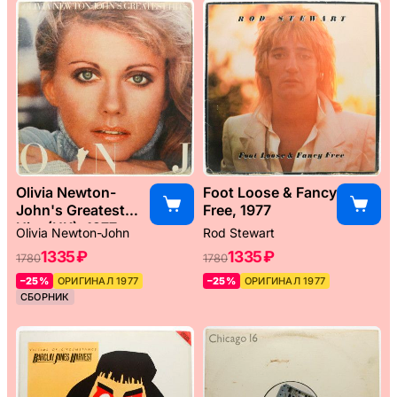
Olivia Newton-
Foot Loose & Fancy
John's Greatest
Free, 1977
Hits (UK), 1977
Olivia Newton-John
Rod Stewart
1335 ₽
1335 ₽
1780
1780
–25%
ОРИГИНАЛ 1977
–25%
ОРИГИНАЛ 1977
СБОРНИК