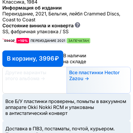
Классика, 1984
Информация об издании
Переиздание, 2021, Бельгия, лейбл Crammed Discs,
Coast to Coast
?
Состояние винила и конверта
SS, фабричная упаковка / SS
4440₽
−10%
ПЕРЕИЗДАНИЕ 2021
ЗАПЕЧАТАН
В наличии
В корзину, 3996 ₽
на складе
Другие варианты
Все пластинки Hector
этого альбома
→
Zazou →
Все Б/У пластинки проверены, помыты в вакуумном
аппарате Okki Nokki RCM и упакованы
в антистатический конверт
Доставка в ПВЗ, постаматы, почтой, курьером.