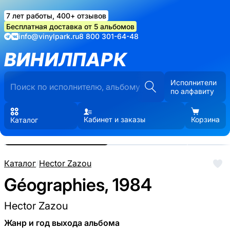
7 лет работы, 400+ отзывов
Бесплатная доставка от 5 альбомов
info@vinylpark.ru
8 800 301-64-48
ВИНИЛПАРК
Исполнители
по алфавиту
Кабинет и заказы
Корзина
Каталог
Реальные фото пластинки.
Нажмите, чтобы увеличить
Каталог
/
Hector Zazou
Géographies, 1984
Hector Zazou
Жанр и год выхода альбома