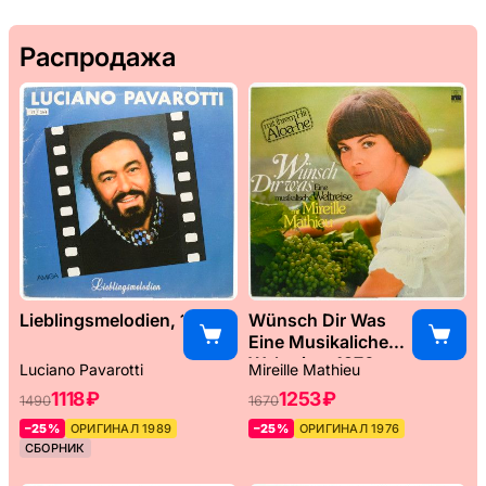
Распродажа
Lieblingsmelodien, 1989
Wünsch Dir Was
Eine Musikaliche
Weltreise, 1976
Luciano Pavarotti
Mireille Mathieu
1118 ₽
1253 ₽
1490
1670
–25%
ОРИГИНАЛ 1989
–25%
ОРИГИНАЛ 1976
СБОРНИК