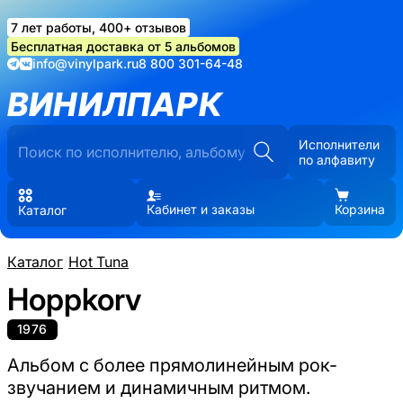
7 лет работы, 400+ отзывов
Бесплатная доставка от 5 альбомов
info@vinylpark.ru
8 800 301-64-48
ВИНИЛПАРК
Исполнители
по алфавиту
Кабинет и заказы
Корзина
Каталог
Каталог
/
Hot Tuna
Hoppkorv
1976
Альбом с более прямолинейным рок-
звучанием и динамичным ритмом.