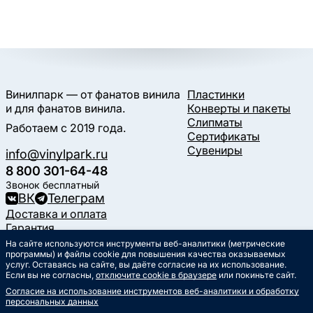
Винилпарк — от фанатов винила
Пластинки
и для фанатов винила.
Конверты и пакеты
Слипматы
Работаем с 2019 года.
Сертификаты
Сувениры
info@vinylpark.ru
8 800 301-64-48
Звонок бесплатный
ВК
Телеграм
Доставка и оплата
Гарантия
Контакты
На сайте используются инструменты веб-аналитики (метрические
Статьи
программы) и файлы cookie для повышения качества оказываемых
услуг. Оставаясь на сайте, вы даёте согласие на их использование.
Музыкальный календарь
Если вы не согласны,
отключите cookie в браузере
или покиньте сайт.
Документы
Согласие на использование инструментов веб-аналитики и обработку
Публичная оферта
персональных данных
Политика обработки
персональных данных