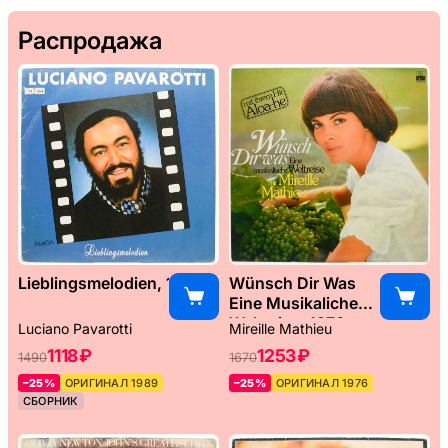
Распродажа
Lieblingsmelodien, 1989
Wünsch Dir Was
Eine Musikaliche
Weltreise, 1976
Luciano Pavarotti
Mireille Mathieu
1118 ₽
1253 ₽
1490
1670
–25%
ОРИГИНАЛ 1989
–25%
ОРИГИНАЛ 1976
СБОРНИК