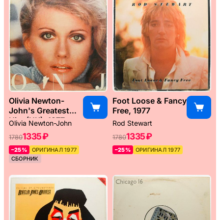
Olivia Newton-
Foot Loose & Fancy
John's Greatest
Free, 1977
Hits (UK), 1977
Olivia Newton-John
Rod Stewart
1335 ₽
1335 ₽
1780
1780
–25%
ОРИГИНАЛ 1977
–25%
ОРИГИНАЛ 1977
СБОРНИК