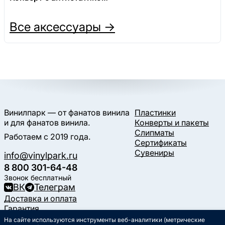
Все аксессуары →
Винилпарк — от фанатов винила
Пластинки
и для фанатов винила.
Конверты и пакеты
Слипматы
Работаем с 2019 года.
Сертификаты
Сувениры
info@vinylpark.ru
8 800 301-64-48
Звонок бесплатный
ВК
Телеграм
Доставка и оплата
Гарантия
Контакты
На сайте используются инструменты веб-аналитики (метрические