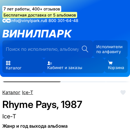
7 лет работы, 400+ отзывов
Бесплатная доставка от 5 альбомов
info@vinylpark.ru
8 800 301-64-48
ВИНИЛПАРК
Исполнители
по алфавиту
Кабинет и заказы
Корзина
Каталог
Реальные фото пластинки.
Нажмите, чтобы увеличить
Каталог
/
Ice-T
Rhyme Pays, 1987
Ice-T
Жанр и год выхода альбома