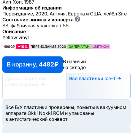
Хип-Хоп, 1987
Информация об издании
Переиздание, 2020, Англия, Европа и США, лейбл Sire
?
Состояние винила и конверта
SS, фабричная упаковка / SS
Описание
Yellow vinyl
4980₽
−10%
ПЕРЕИЗДАНИЕ 2020
ЗАПЕЧАТАН
ЦВЕТНОЙ
В наличии
В корзину, 4482 ₽
на складе
Другие варианты
Все пластинки Ice-T →
этого альбома
→
Все Б/У пластинки проверены, помыты в вакуумном
аппарате Okki Nokki RCM и упакованы
в антистатический конверт