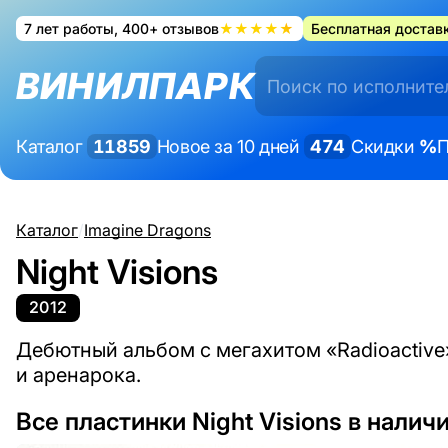
7 лет работы, 400+ отзывов
★★★★★
Бесплатная доставк
ВИНИЛПАРК
Каталог
11859
Новое за 10 дней
474
Скидки
%
П
Каталог
/
Imagine Dragons
Night Visions
2012
Дебютный альбом с мегахитом «Radioactive
и аренарока.
Все пластинки Night Visions в налич