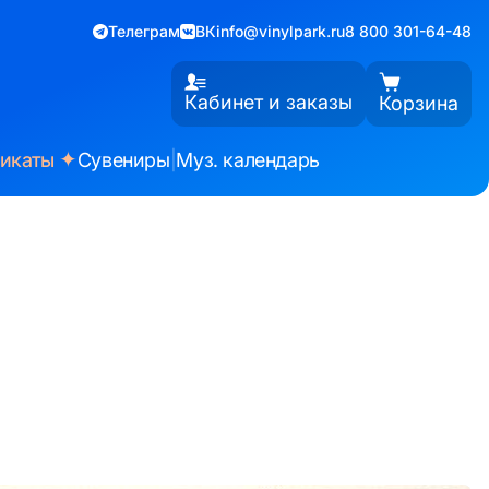
Телеграм
ВК
info@vinylpark.ru
8 800 301-64-48
Кабинет и заказы
Корзина
✦
фикаты
Сувениры
|
Муз. календарь