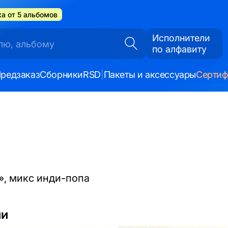
а от 5 альбомов
Исполнители
по алфавиту
редзаказ
Сборники
RSD
|
Пакеты и аксессуары
Серти
», микс инди-попа
ии